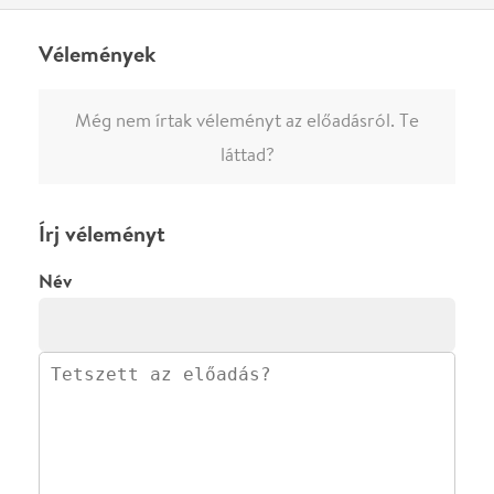
megjelenne.
Regisztrálj/lépj be
vagy vásárolj jegyet az
előadásra az azonnali kommenteléshez.
ELKÜLDÖM
·
·
ADATVÉDELEM
FELIRATKOZOM
KAPCSOLAT
·
·
·
·
SZÍNHÁZAINK
RÓLUNK
SAJTÓSZOBA
·
BLOG
ÁSZF
Facebookon
Instagramon
Kövess minket
&