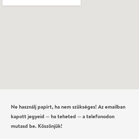
Vélemények
Még nem írtak véleményt az előadásról. Te
láttad?
Írj véleményt
Név
0
/
4000
Ha nem vagy belépve, vagy nem vásároltál még jegyet erre az
előadásra, akkor jóvá kell hagyjuk az írásodat, mielőtt