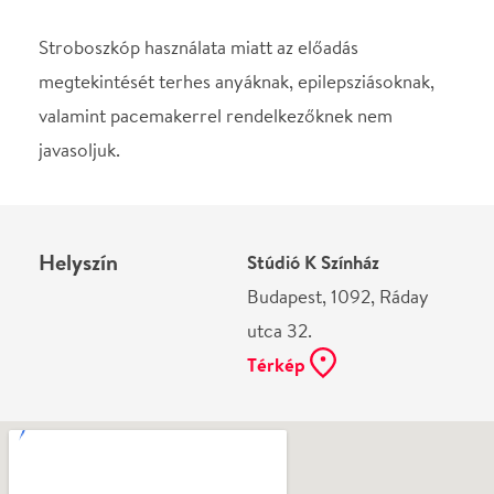
Ne használj papírt, ha nem szükséges! Az emailban
kapott jegyeid — ha teheted — a telefonodon
mutasd be. Köszönjük!