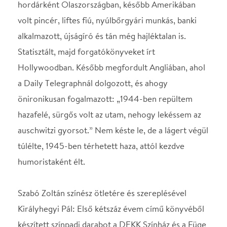
auschwitzi gyorsot.” Nem késte le, de a lágert végül
túlélte, 1945-ben térhetett haza, attól kezdve
humoristaként élt.
Szabó Zoltán színész ötletére és szereplésével
Királyhegyi Pál: Első kétszáz évem című könyvéből
készített színpadi darabot a DEKK Színház és a Füge
közösen.
A programot az EMMI támogatta.
Az előadás hossza: kb. 80 perc
Alkotók:
Színész: Szabó Zoltán Fény: Major Mátyás, Újvári
Zsolt Díszlet: Jankó Mátyás, Kovács Tamás
Koreográfus: Horkay Barnabás