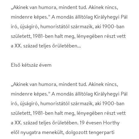
Első kétszáz évem
„Akinek van humora, mindent tud. Akinek nincs,
mindenre képes.” A mondás állítólag Királyhegyi Pál
író, újságíró, humoristától származik, aki 1900-ban
született, 1981-ben halt meg, lényegében részt vett
a XX. század teljes őrületében. 19 évesen Horthy
elől nyugatra menekült, dolgozott tengerparti
hordárként Olaszországban, később Amerikában
volt pincér, liftes fiú, nyúlbőrgyári munkás, banki
alkalmazott, újságíró és tán még hajléktalan is.
Statisztált, majd forgatókönyveket írt
Hollywoodban. Később megfordult Angliában, ahol
a Daily Telegraphnál dolgozott, és ahogy
önironikusan fogalmazott: „1944-ben repültem
hazafelé, sürgős volt az utam, nehogy lekéssem az