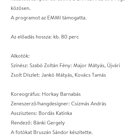
Zeneszerző/hangdesigner: Csizmás András
Asszisztens: Bordás Katinka
Rendező: Bánki Gergely
A fotókat Bruszán Sándor készítette.
Stroboszkóp használata miatt az előadás
megtekintését terhes anyáknak, epilepsziásoknak,
valamint pacemakerrel rendelkezőknek nem
javasoljuk.
Helyszín
Stúdió K Színház
Budapest, 1092, Ráday
utca 32.
Térkép