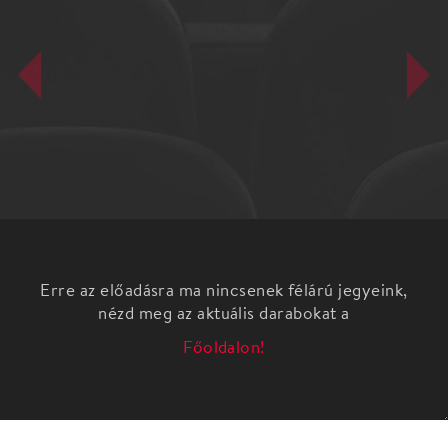
Erre az előadásra ma nincsenek félárú jegyeink,
nézd meg az aktuális darabokat a
Főoldalon!
„Akinek van humora, mindent tud. Akinek nincs,
mindenre képes.” A mondás állítólag Királyhegyi Pál
író, újságíró, humoristától származik, aki 1900-ban
született, 1981-ben halt meg, lényegében részt vett
a XX. század teljes őrületében...