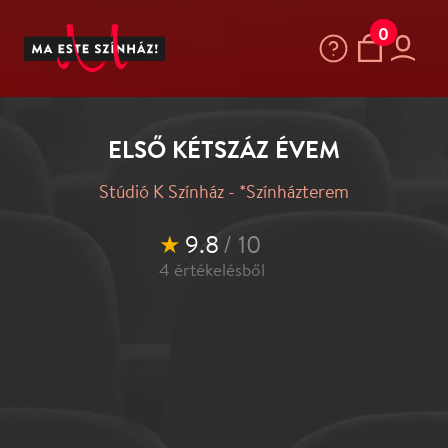
0
ELSŐ KÉTSZÁZ ÉVEM
Stúdió K Színház - *Színházterem
★
9.8
/ 10
4
értékelésből