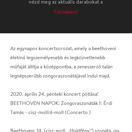
Az egynapos koncertsorozat, amely a beethoveni
életmű legszemélyesebb és legközvetlenebb
műfaját állítja a középpontba, a zeneszerző talán
legnépszerűbb zongoraszonátájával indul majd.
2020. április 24. pénteki koncert pótlása!
BEETHOVEN NAPOK: Zongoraszonáták 1: Érdi
Tamás - cisz-moll/d-moll (Concerto )
Beethoven: 14. (cisz-moll, „Holdfény”) szonáta, op.
27/2
Beethoven: 17. (d-moll, „Vihar”) szonáta, op. 31/2
Az egynapos koncertsorozat, amely a beethoveni
életmű legszemélyesebb és legközvetlenebb
műfaját állítja a középpontba, a zeneszerző talán
legnépszerűbb zongoraszonátájával indul majd. A