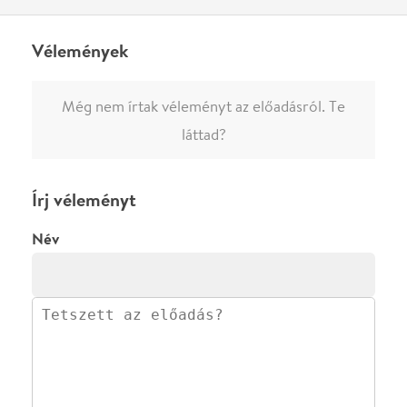
megjelenne.
Regisztrálj/lépj be
vagy vásárolj jegyet az
előadásra az azonnali kommenteléshez.
ELKÜLDÖM
·
·
ADATVÉDELEM
FELIRATKOZOM
KAPCSOLAT
·
·
·
·
SZÍNHÁZAINK
RÓLUNK
SAJTÓSZOBA
·
BLOG
ÁSZF
Facebookon
Instagramon
Kövess minket
&