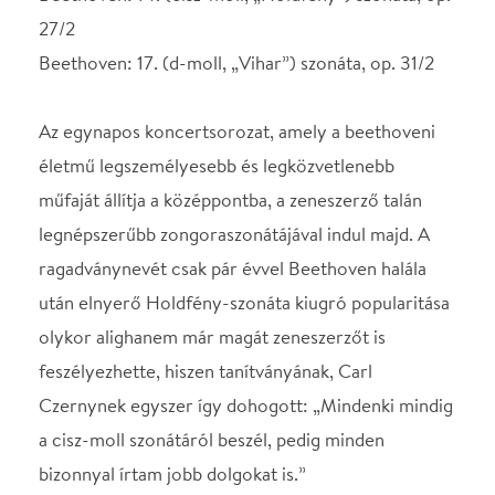
ragadványnevét csak pár évvel Beethoven halála
után elnyerő Holdfény-szonáta kiugró popularitása
olykor alighanem már magát zeneszerzőt is
feszélyezhette, hiszen tanítványának, Carl
Czernynek egyszer így dohogott: „Mindenki mindig
a cisz-moll szonátáról beszél, pedig minden
bizonnyal írtam jobb dolgokat is.”
A Holdfény-szonáta párja az ugyancsak a XIX.
század legelején komponált, szintén természeti
képet felidéző és megint csak nem
Beethoventől származó melléknevű d-moll (Vihar)
szonáta lesz. A két szonátát a Liszt Ferenc- és Prima
Primissima-díjas Érdi Tamás adja majd elő, akinek
pályaindulását olyan nagy muzsikusok segítették és
bátorították, mint Vásáry Tamás és Kocsis Zoltán.
Az utóbbi mester így jellemezte Érdi Tamás játékát:
„Sokkal érzékenyebben nyúl a billentyűkhöz, mint a