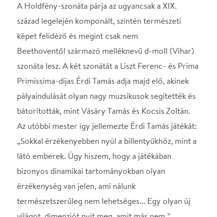
látó emberek. Úgy hiszem, hogy a játékában
bizonyos dinamikai tartományokban olyan
érzékenység van jelen, ami nálunk
természetszerűleg nem lehetséges... Egy olyan új
világot, dimenziót nyit meg, amit más nem.”
STÁBLISTA
Zongoraművész
Érdi Tamás
Helyszín
Concerto Budapest
Budapest, 1093, Mátyás
utca 8.
Térkép