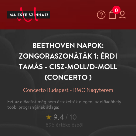
0
BEETHOVEN NAPOK:
ZONGORASZONÁTÁK 1: ÉRDI
TAMÁS - CISZ-MOLL/D-MOLL
(CONCERTO )
Concerto Budapest - BMC Nagyterem
Ezt az előadást még nem értekelték elegen, az előadóhely
többi programjának átlaga:
★
9.4
/ 10
895
értékelésből