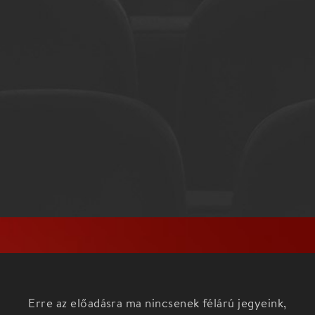
Erre az előadásra ma nincsenek félárú jegyeink,
nézd meg az aktuális darabokat a
Főoldalon!