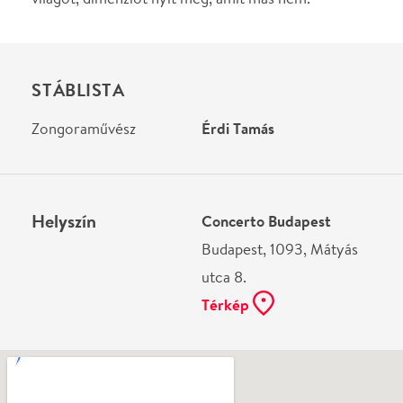
Ne használj papírt, ha nem szükséges! Az emailban
kapott jegyeid — ha teheted — a telefonodon
mutasd be. Köszönjük!