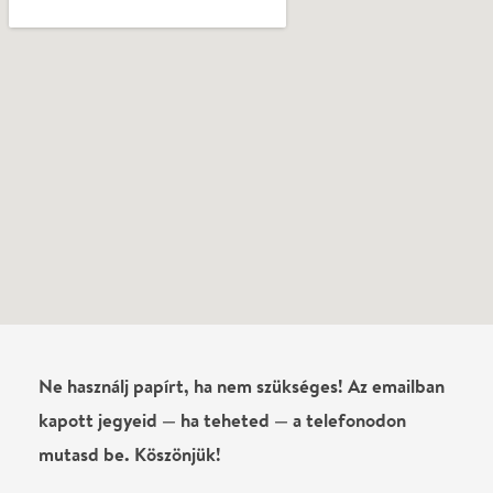
Vélemények
Még nem írtak véleményt az előadásról. Te
láttad?
Írj véleményt
Név
0
/
4000
Ha nem vagy belépve, vagy nem vásároltál még jegyet erre az
előadásra, akkor jóvá kell hagyjuk az írásodat, mielőtt