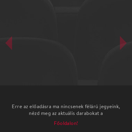
Erre az előadásra ma nincsenek félárú jegyeink,
nézd meg az aktuális darabokat a
Főoldalon!
A 11 állomásos turné egy igazi időutazás lesz, hisz a
műsorban felcsendülnek a mindenki által jól ismert
NOX klasszikusok, ezúttal egy különleges zenei