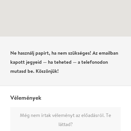
láttad?
Írj véleményt
Név
0
/
4000
Ha nem vagy belépve, vagy nem vásároltál még jegyet erre az
előadásra, akkor jóvá kell hagyjuk az írásodat, mielőtt
megjelenne.
Regisztrálj/lépj be
vagy vásárolj jegyet az
előadásra az azonnali kommenteléshez.
ELKÜLDÖM