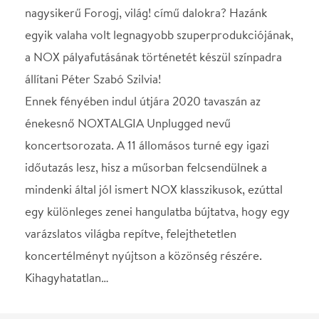
mindenki által jól ismert NOX klasszikusok, ezúttal
egy különleges zenei hangulatba bújtatva, hogy egy
varázslatos világba repítve, felejthetetlen
koncertélményt nyújtson a közönség részére.
Kihagyhatatlan…
Helyszín
Vaskakas Művészeti
Központ - Bartók terem
Győr, 9022, Czuczor
Gergely u. 17.
Térkép