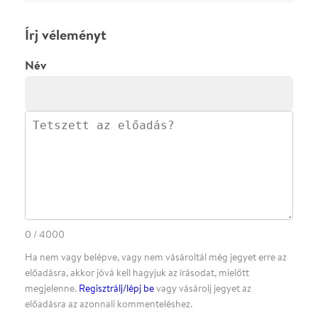
·
·
ADATVÉDELEM
FELIRATKOZOM
KAPCSOLAT
·
·
·
·
SZÍNHÁZAINK
RÓLUNK
SAJTÓSZOBA
·
BLOG
ÁSZF
Facebookon
Instagramon
Kövess minket
&