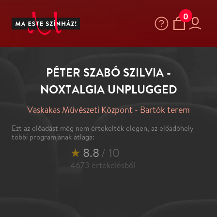
0
PÉTER SZABÓ SZILVIA -
NOXTALGIA UNPLUGGED
Vaskakas Művészeti Központ - Bartók terem
Ezt az előadást még nem értekelték elegen, az előadóhely
többi programjának átlaga:
★
8.8
/ 10
4673
értékelésből