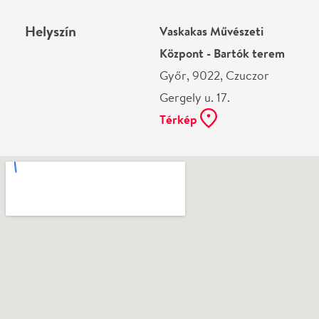
Ne használj papírt, ha nem szükséges! Az emailban
kapott jegyeid — ha teheted — a telefonodon
mutasd be. Köszönjük!
Vélemények
Még nem írtak véleményt az előadásról. Te