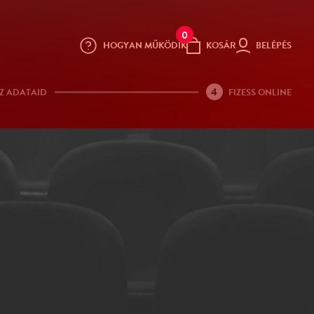
0
HOGYAN MŰKÖDIK
KOSÁR
BELÉPÉS
4
Z ADATAID
FIZESS ONLINE