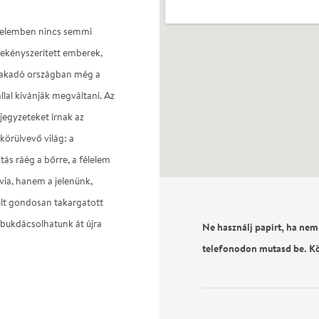
üzdelemben nincs semmi
elekényszerített emberek,
tszakadó országban még a
állal kívánják megváltani. Az
jegyzeteket írnak az
körülvevő világ: a
ás ráég a bőrre, a félelem
via, hanem a jelenünk,
lt gondosan takargatott
 bukdácsolhatunk át újra
Ne használj papírt, ha nem
telefonodon mutasd be. K