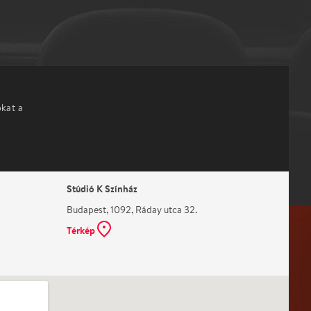
okat a
Stúdió K Színház
Budapest, 1092, Ráday utca 32.
Térkép