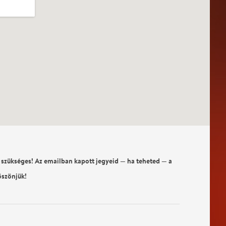
 szükséges! Az emailban kapott jegyeid — ha teheted — a
öszönjük!