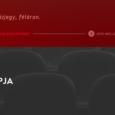
zjegy, féláron.
3
VÁLASSZ JEGYEKET
ADD MEG A
PJA