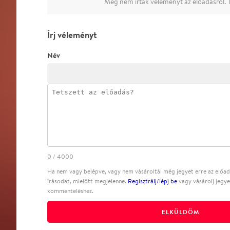
Még nem írtak véleményt az előadásról. T
Írj véleményt
Név
0
/
4000
Ha nem vagy belépve, vagy nem vásároltál még jegyet erre az előadá
írásodat, mielőtt megjelenne.
Regisztrálj/lépj be
vagy vásárolj jegye
kommenteléshez.
ELKÜLDÖM