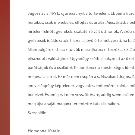
Jugoszlávia, 1991.: új arénát nyit a történelem. Ebben a k
heroikus, csak menekülés, elfojtás és árulás. Mészárlásba b
hirtelen felnőtt gyerekek, csatatérré vált otthonok. A szé
győztesek is áldozatok, hiszen a jövő értelmét veszti, ha hal
állampolgárok itt csak torzók maradhatnak. Torzók, akik láb
elhazudott valósághoz. Ugyanúgy széthullnak, mint az őket 
barátságok és a családok felbomlanak, a mesterséges identit
megeszi a lelket. Ez már nem csupán a szétszakadt Jugoszlá
amivel éppúgy képtelenek vagyunk szembenézni, mint a mú
bűneivel. És amíg ezt nem vesszük észre, addig szemlesütve
meg újra a saját magunk teremtette kataklizmákon.
Szereplők:
Homonnai Katalin