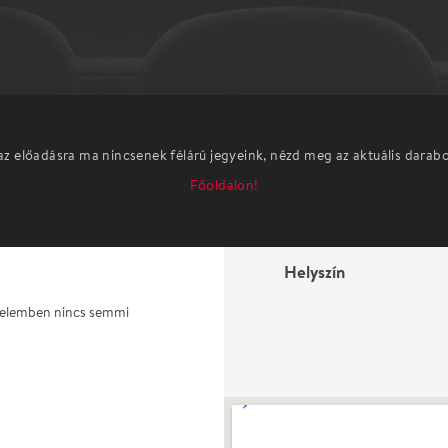
az előadásra ma nincsenek félárú jegyeink, nézd meg az aktuális darab
Főoldalon!
Helyszín
üzdelemben nincs semmi