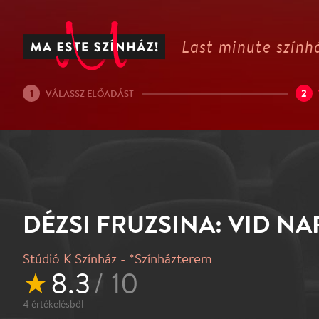
Last minute színhá
1
2
VÁLASSZ ELŐADÁST
DÉZSI FRUZSINA: VID NA
Stúdió K Színház - *Színházterem
★
8.3
/ 10
4
értékelésből