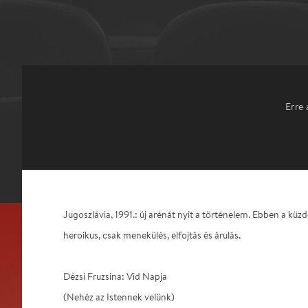
Erre 
Jugoszlávia, 1991.: új arénát nyit a történelem. Ebben a k
heroikus, csak menekülés, elfojtás és árulás.
Dézsi Fruzsina: Vid Napja
(Nehéz az Istennek velünk)