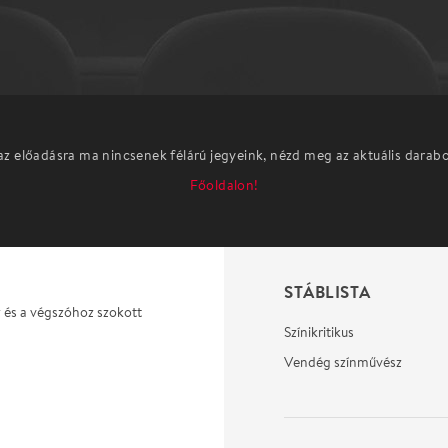
az előadásra ma nincsenek félárú jegyeink, nézd meg az aktuális darab
Főoldalon!
STÁBLISTA
z és a végszóhoz szokott
Színikritikus
Vendég színművész