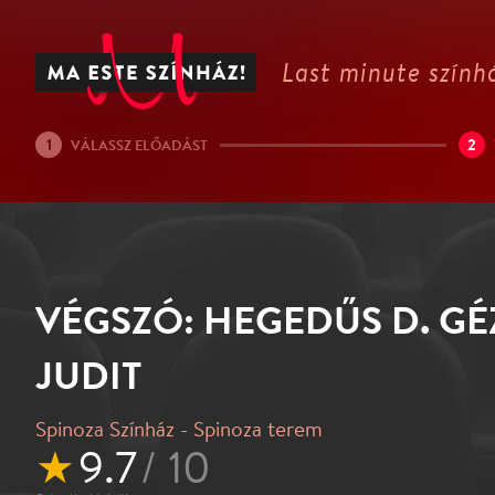
Last minute színhá
1
2
VÁLASSZ ELŐADÁST
VÉGSZÓ: HEGEDŰS D. GÉ
JUDIT
Spinoza Színház - Spinoza terem
★
9.7
/ 10