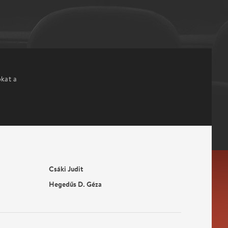
okat a
Csáki Judit
Hegedűs D. Géza