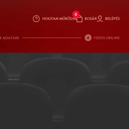
0
HOGYAN MŰKÖDIK
KOSÁR
BELÉPÉS
4
Z ADATAID
FIZESS ONLINE