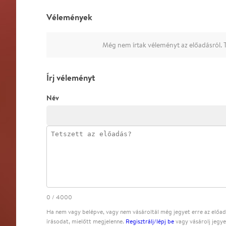
Vélemények
Még nem írtak véleményt az előadásról. T
Írj véleményt
Név
0
/
4000
Ha nem vagy belépve, vagy nem vásároltál még jegyet erre az előadá
írásodat, mielőtt megjelenne.
Regisztrálj/lépj be
vagy vásárolj jegye