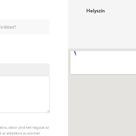
Helyszín
e láttad?
sra, akkor jóvá kell hagyjuk az
t az előadásra az azonnali