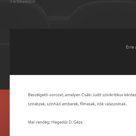
3
értékelésből
Erre 
Beszélgető-sorozat, amelyen Csáki Judit színikritikus kérde
színészek, színházi emberek, filmesek, írók válaszolnak.
Mai vendég: Hegedűs D. Géza