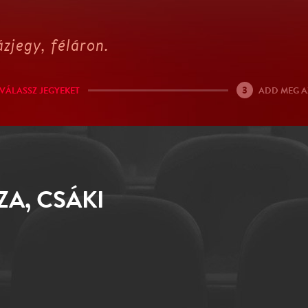
zjegy, féláron.
3
VÁLASSZ JEGYEKET
ADD MEG A
ZA, CSÁKI