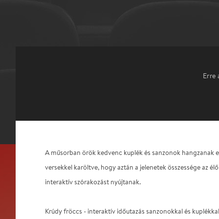
Erre 
A műsorban örök kedvenc kuplék és sanzonok hangzanak el
versekkel karöltve, hogy aztán a jelenetek összessége az élő
interaktív szórakozást nyújtanak.
Krúdy fröccs - interaktív időutazás sanzonokkal és kuplékka