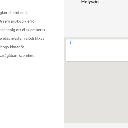
Helyszín
gkerülhetetlenül
i sem árulkodik erről
mai napig ott él az emberek
gendás mester valódi titka?
, hogy kimenős
rsaságában, szerelme