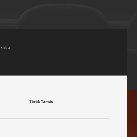
okat a
Török Tamás