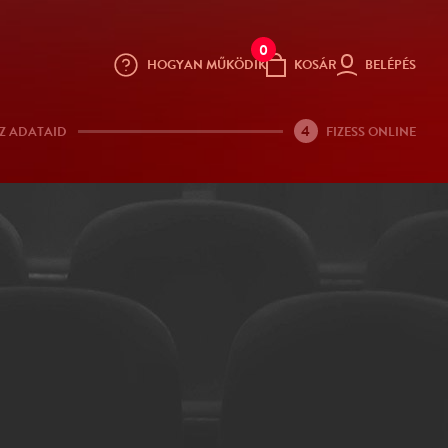
0
HOGYAN MŰKÖDIK
KOSÁR
BELÉPÉS
4
Z ADATAID
FIZESS ONLINE