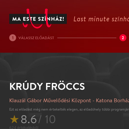
Last minute színhá
1
2
VÁLASSZ ELŐADÁST
KRÚDY FRÖCCS
Klauzál Gábor Művelődési Központ - Katona Borhá
Ezt az előadást még nem értekelték elegen, az előadóhely többi programján
★
8.6
/ 10
624
értékelésből