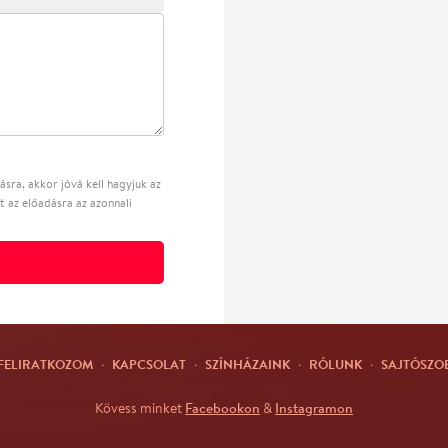
sra, akkor jóvá kell hagyjuk az
t az előadásra az azonnali
FELIRATKOZOM
·
KAPCSOLAT
·
SZÍNHÁZAINK
·
RÓLUNK
·
SAJTÓSZO
Facebookon
Instagramon
Kövess minket
&