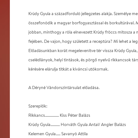
Krúdy Gyula a századforduló jellegzetes alakja. Személye me
összefonódik a magyar borfogyasztással és borkultúrával. M
jobban, minthogy a róla elnevezett Krúdy fröccs mítosza a 
fejében. De vajon, hogy született a receptúra? Mi lehet a le
Előadásunkban korát megelevenítve tér vissza Krúdy Gyula
cselédlányok, helyi tintások, és pörgő nyelvű rikkancsok tá
kérésére elárulja titkát a kíváncsi utókornak.
A Déryné Vándorszíntársulat előadása.
Szereplők:
Rikkancs............... Kiss Péter Balázs
Krúdy Gyula.......... Horváth Gyula Antal/ Angler Balázs
Kelemen Gyula..... Savanyó Attila