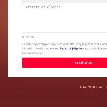
0
/
4000
Ha nem vagy belépve, vagy nem vásároltál még jegyet erre az előadá
írásodat, mielőtt megjelenne.
Regisztrálj/lépj be
vagy vásárolj jegye
kommenteléshez.
ELKÜLDÖM
ADATVÉDELEM
·