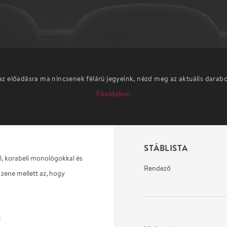
az előadásra ma nincsenek félárú jegyeink, nézd meg az aktuális darab
Főoldalon!
STÁBLISTA
, korabeli monológokkal és
Rendező
 zene mellett az, hogy
l