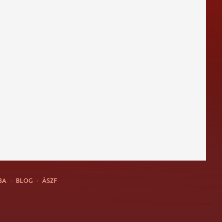
BA
·
BLOG
·
ÁSZF