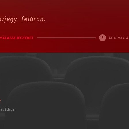
zjegy, féláron.
3
VÁLASSZ JEGYEKET
ADD MEG A
z
ak átlaga: