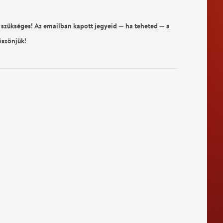
 szükséges! Az emailban kapott jegyeid — ha teheted — a
öszönjük!