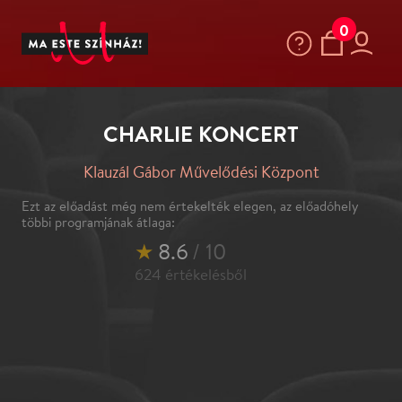
0
CHARLIE KONCERT
Klauzál Gábor Művelődési Központ
Ezt az előadást még nem értekelték elegen, az előadóhely
többi programjának átlaga:
★
8.6
/ 10
624
értékelésből