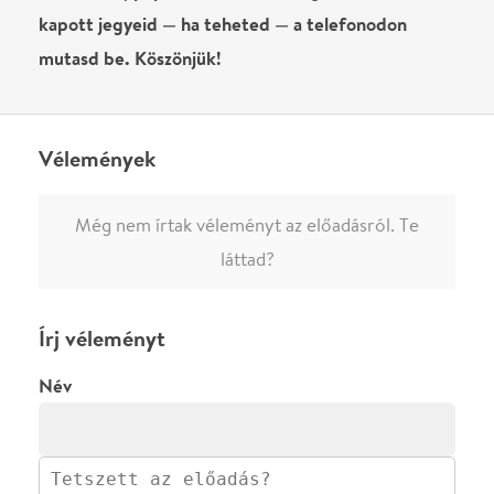
0
/
4000
Ha nem vagy belépve, vagy nem vásároltál még jegyet erre az
előadásra, akkor jóvá kell hagyjuk az írásodat, mielőtt
megjelenne.
Regisztrálj/lépj be
vagy vásárolj jegyet az
előadásra az azonnali kommenteléshez.
ELKÜLDÖM
·
·
ADATVÉDELEM
FELIRATKOZOM
KAPCSOLAT
·
·
·
·
SZÍNHÁZAINK
RÓLUNK
SAJTÓSZOBA
·
BLOG
ÁSZF