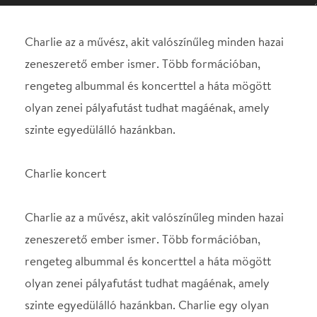
szinte egyedülálló hazánkban.
Charlie koncert
Charlie az a művész, akit valószínűleg minden hazai
zeneszerető ember ismer. Több formációban,
rengeteg albummal és koncerttel a háta mögött
olyan zenei pályafutást tudhat magáénak, amely
szinte egyedülálló hazánkban. Charlie egy olyan
előadó, aki mindig megújulásra készen 100%-osan
uralja a színpadot. Pályafutása során 23 díjjal
honorálták tehetségét, többek között Arany Zsiráf-
díjjal, Liszt Ferenc-díjjal. Többszörös EMeRTon-
díjas művész, valamint megválasztották az év
énekesének. 1993-ban munkásságát a Magyar
Köztársasági Érdemrend kiskeresztjével ismerték el.