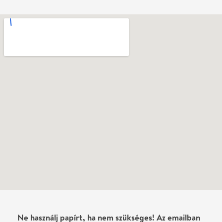
Ne használj papírt, ha nem szükséges! Az emailban
kapott jegyeid — ha teheted — a telefonodon
mutasd be. Köszönjük!
Vélemények
Még nem írtak véleményt az előadásról. Te
láttad?
Írj véleményt
Név