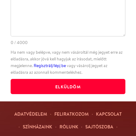
Facebookon
Instagramon
Kövess minket
&