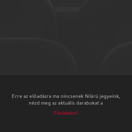
Erre az előadásra ma nincsenek félárú jegyeink,
nézd meg az aktuális darabokat a
Főoldalon!
Charlie az a művész, akit valószínűleg minden hazai
zeneszerető ember ismer. Több formációban,
rengeteg albummal és koncerttel a háta mögött
olyan zenei pályafutást tudhat magáénak, amely