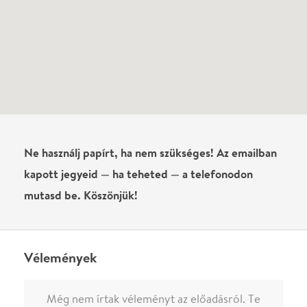
Írj véleményt
Név
0
/
4000
Ha nem vagy belépve, vagy nem vásároltál még jegyet erre az
előadásra, akkor jóvá kell hagyjuk az írásodat, mielőtt
megjelenne.
Regisztrálj/lépj be
vagy vásárolj jegyet az
előadásra az azonnali kommenteléshez.
ELKÜLDÖM