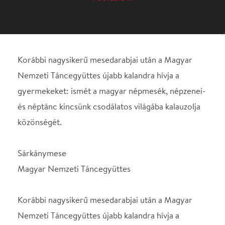
gyermekeket: ismét a magyar népmesék, népzenei-
és néptánc kincsünk csodálatos világába kalauzolja
közönségét.
Sárkánymese
Magyar Nemzeti Táncegyüttes
Korábbi nagysikerű mesedarabjai után a Magyar
Nemzeti Táncegyüttes újabb kalandra hívja a
gyermekeket: ismét a magyar népmesék, népzenei-
és néptánc kincsünk csodálatos világába kalauzolja
közönségét.
A mesében a három szegénylegény, a „táncoló
csacsi”, a gonosz boszorkány és a
legyőzhetetlennek tűnő háromfejű sárkány, a
kedves erdei manó és a szépséges Napkeleti-