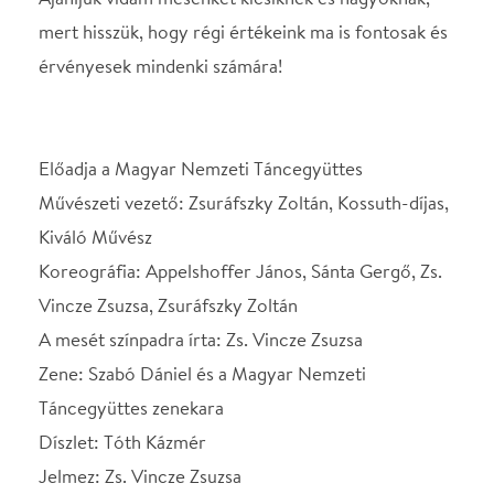
Zene: Szabó Dániel és a Magyar Nemzeti
Táncegyüttes zenekara
Díszlet: Tóth Kázmér
Jelmez: Zs. Vincze Zsuzsa
Rendező: Zs. Vincze Zsuzsa és Zsuráfszky Zoltán
Helyszín
Nemzeti Táncszínház
Budapest, 1024, Kis
Rókus u. 16-20.
Térkép