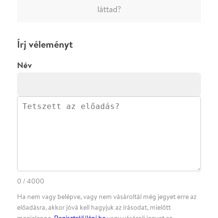
·
·
ADATVÉDELEM
FELIRATKOZOM
KAPCSOLAT
·
·
·
·
SZÍNHÁZAINK
RÓLUNK
SAJTÓSZOBA
·
BLOG
ÁSZF
Facebookon
Instagramon
Kövess minket
&