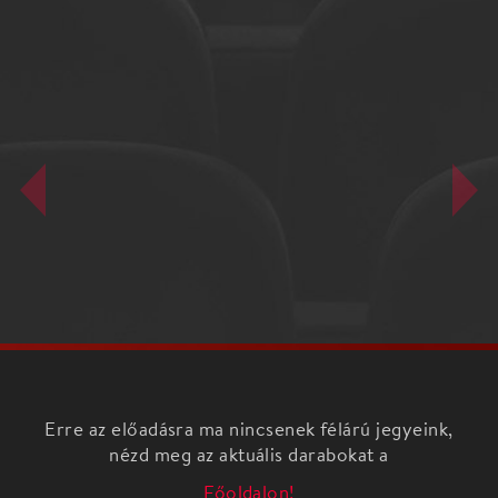
Erre az előadásra ma nincsenek félárú jegyeink,
nézd meg az aktuális darabokat a
Főoldalon!
Korábbi nagysikerű mesedarabjai után a Magyar
Nemzeti Táncegyüttes újabb kalandra hívja a