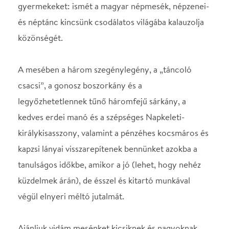
királykisasszony, valamint a pénzéhes kocsmáros és
kapzsi lányai visszarepítenek bennünket azokba a
tanulságos időkbe, amikor a jó (lehet, hogy nehéz
küzdelmek árán), de ésszel és kitartó munkával
végül elnyeri méltó jutalmát.
Ajánljuk vidám mesénket kicsiknek és nagyoknak,
mert hisszük, hogy régi értékeink ma is fontosak és
érvényesek mindenki számára!
Előadja a Magyar Nemzeti Táncegyüttes
Művészeti vezető: Zsuráfszky Zoltán, Kossuth-díjas,
Kiváló Művész
Koreográfia: Appelshoffer János, Sánta Gergő, Zs.
Vincze Zsuzsa, Zsuráfszky Zoltán
A mesét színpadra írta: Zs. Vincze Zsuzsa