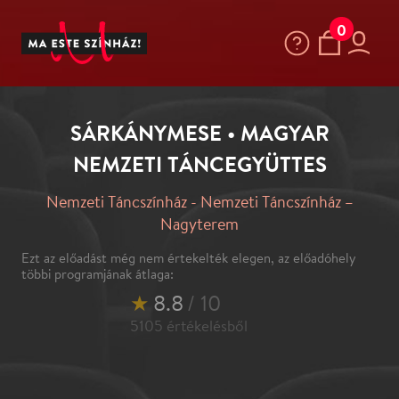
0
SÁRKÁNYMESE • MAGYAR
NEMZETI TÁNCEGYÜTTES
Nemzeti Táncszínház - Nemzeti Táncszínház –
Nagyterem
Ezt az előadást még nem értekelték elegen, az előadóhely
többi programjának átlaga:
★
8.8
/ 10
5105
értékelésből