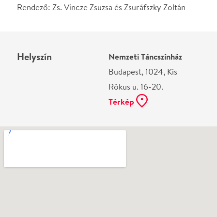
Ne használj papírt, ha nem szükséges! Az emailban
kapott jegyeid — ha teheted — a telefonodon
mutasd be. Köszönjük!
Vélemények
Még nem írtak véleményt az előadásról. Te
láttad?