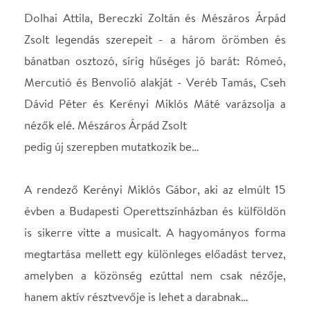
is sikerre vitte a musicalt. A hagyományos forma
megtartása mellett egy különleges előadást tervez,
amelyben a közönség ezúttal nem csak nézője,
hanem aktív résztvevője is lehet a darabnak…
A Shakespeare drámája alapján írt musical szöveg és
zeneszerzője Gérard Presgurvic úr örömmel
fogadta a szervezők meghívását, így őt is
köszönthetjük az előadáson.
A teljes szereposztás ma még titok – de
folyamatosan lebben föl a fátyol…
15 éves Rómeó és Júlia musical