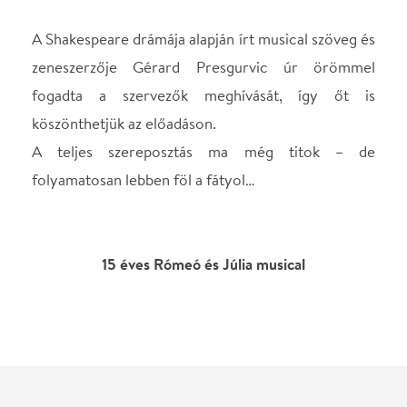
Helyszín
Papp László Budapest
Sportaréna
Budapest, 1142, Stefánia
út 42.
Térkép