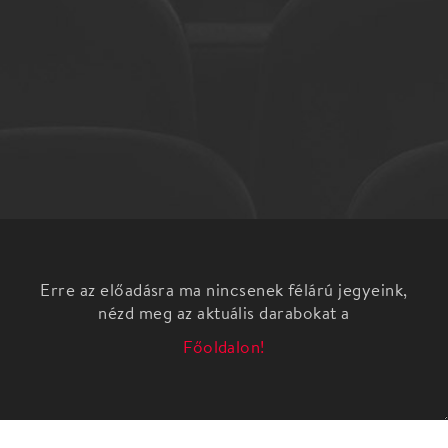
Erre az előadásra ma nincsenek félárú jegyeink,
nézd meg az aktuális darabokat a
Főoldalon!
Különleges forgószínpad, extra fények, kivetítők és
közel 120 szereplő (színészek, táncosok,
Tűzmadarak, a csarnokot bejátszó statiszták
csapata) valamint a Magyar Virtuózok Zenekarának
közreműködése biztosítja a lenyűgöző élményt