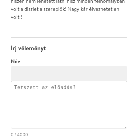
·
·
ADATVÉDELEM
FELIRATKOZOM
KAPCSOLAT
·
·
·
·
SZÍNHÁZAINK
RÓLUNK
SAJTÓSZOBA
·
BLOG
ÁSZF
Facebookon
Instagramon
Kövess minket
&