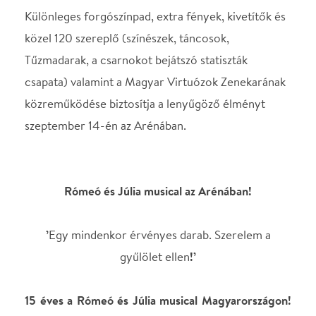
szeptember 14-én az Arénában.
Rómeó és Júlia musical az Arénában!
’
Egy mindenkor érvényes darab. Szerelem a
gyűlölet ellen
!’
15 éves a Rómeó és Júlia musical Magyarországon!
Különleges, az Aréna sajátosságait kihasználó
érzelmekben és látványban gazdag produkciót
láthatunk szeptember 14-én a Papp László
Budapest Sportarénában. A főszerepekben ismert
fiatal tehetségek veszik át a stafétabotot legendás
elődjeiktől, míg a többi karakterben sztárszínészek
és a bemutató egykori felfedezettjei láthatók…