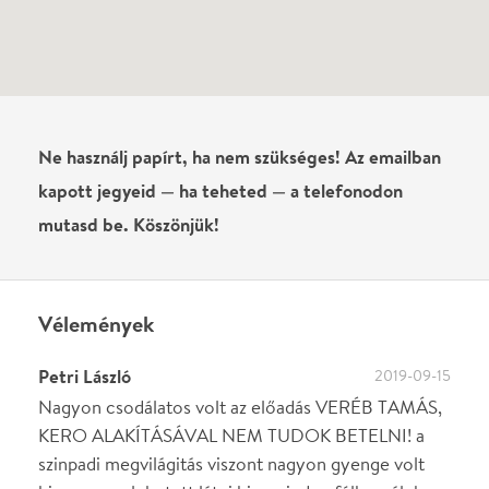
Írj véleményt
Név
0
/
4000
Ha nem vagy belépve, vagy nem vásároltál még jegyet erre az
előadásra, akkor jóvá kell hagyjuk az írásodat, mielőtt
megjelenne.
Regisztrálj/lépj be
vagy vásárolj jegyet az
előadásra az azonnali kommenteléshez.
ELKÜLDÖM