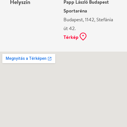
Ne használj papírt, ha nem szükséges! Az emailban
kapott jegyeid — ha teheted — a telefonodon
mutasd be. Köszönjük!
Vélemények
Petri László
2019-09-15
Nagyon csodálatos volt az előadás VERÉB TAMÁS,
KERO ALAKÍTÁSÁVAL NEM TUDOK BETELNI! a
szinpadi megvilágitás viszont nagyon gyenge volt
hiszen nem lehetett látni hisz minden félhomályban
volt a diszlet a szereplők! Nagy kár élvezhetetlen
volt !