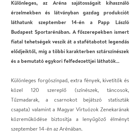
Különleges forgószínpad, extra fények, kivetítők és
közel 120 szereplő (színészek, táncosok,
Tűzmadarak, a csarnokot bejátszó statiszták
csapata) valamint a Magyar Virtuózok Zenekarának
közreműködése biztosítja a lenyűgöző élményt
szeptember 14-én az Arénában.
Dolhai Attila, Bereczki Zoltán és Mészáros Árpád
Zsolt legendás szerepeit - a három örömben és
bánatban osztozó, sírig hűséges jó barát: Rómeó,
Mercutió és Benvolió alakját - Veréb Tamás, Cseh
Dávid Péter és Kerényi Miklós Máté varázsolja a
nézők elé. Mészáros Árpád Zsolt
pedig új szerepben mutatkozik be…
A rendező Kerényi Miklós Gábor, aki az elmúlt 15
évben a Budapesti Operettszínházban és külföldön