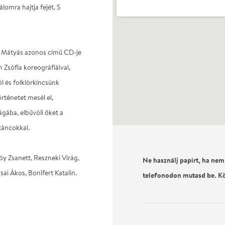
lomra hajtja fejét. S
ya Mátyás azonos című CD-je
 Zsófia koreográfiáival,
l és folklórkincsünk
rténetet mesél el,
gába, elbűvöli őket a
táncokkal.
óy Zsanett, Reszneki Virág,
Ne használj papírt, ha nem
i Ákos, Bonifert Katalin.
telefonodon mutasd be. K