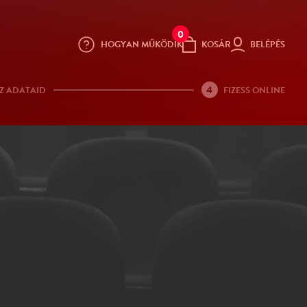
0
HOGYAN MŰKÖDIK
KOSÁR
BELÉPÉS
4
Z ADATAID
FIZESS ONLINE