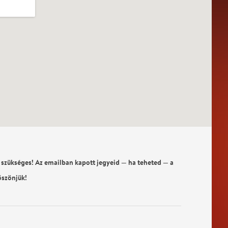
 szükséges! Az emailban kapott jegyeid — ha teheted — a
öszönjük!