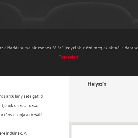
az előadásra ma nincsenek félárú jegyeink, nézd meg az aktuális darab
Főoldalon!
Helyszín
os arcú lány sétálgat: ő
rtjének dísze a rózsa,
rkány ellopja a rózsát!
ére indulnak. A