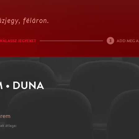
zjegy, féláron.
3
VÁLASSZ JEGYEKET
ADD MEG A
M • DUNA
erem
ak átlaga: