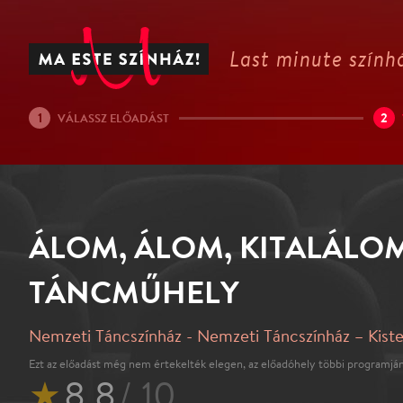
Last minute színhá
1
2
VÁLASSZ ELŐADÁST
ÁLOM, ÁLOM, KITALÁLO
TÁNCMŰHELY
Nemzeti Táncszínház - Nemzeti Táncszínház – Kist
Ezt az előadást még nem értekelték elegen, az előadóhely többi programján
★
8.8
/ 10