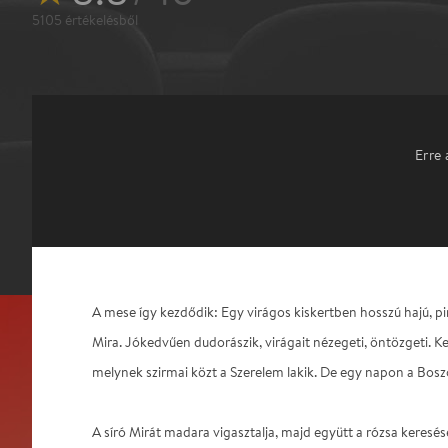
5105
értékelésből
Erre 
A mese így kezdődik: Egy virágos kiskertben hosszú hajú, pir
Mira. Jókedvűen dudorászik, virágait nézegeti, öntözgeti. Ke
melynek szirmai közt a Szerelem lakik. De egy napon a Boszo
A síró Mirát madara vigasztalja, majd együtt a rózsa keresés