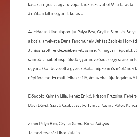
kacskaringós út egy folyóparthoz vezet, ahol Mira fáradtan á
álmában leli meg, amit keres ...
Az előadás kiindulópontját Palya Bea, Gryllus Samu és Bol
alkotja, amelyet a Duna Táncműhely Juhász Zsolt és Horváth
Juhász Zsolt rendezésében vitt színre. A magyar népdalokbó
szimbólumaiból inspirálódó gyermekelőadás egy szerelmi tö
ugyanakkor bevezeti a gyerekeket a népzene és néptánc vilá
néptánc motívumait felhasználó, ám azokat újrafogalmazó 
Előadók: Kálmán Lilla, Kenéz Enikő, Kriston Fruzsina, Fehért
Bódi Dávid, Szabó Csaba, Szabó Tamás, Kuzma Péter, Kanozsa
Zene: Palya Bea, Gryllus Samu, Bolya Mátyás
Jelmeztervező: Libor Katalin