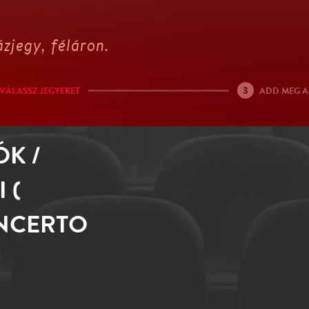
zjegy, féláron.
3
VÁLASSZ JEGYEKET
ADD MEG A
K /
 (
ONCERTO