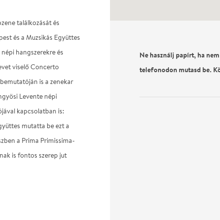
pzene találkozását és
pest és a Muzsikás Együttes
s népi hangszerekre és
Ne használj papírt, ha nem
evet viselő Concerto
telefonodon mutasd be. K
sbemutatóján is a zenekar
ngyösi Levente népi
ával kapcsolatban is:
gyüttes mutatta be ezt a
szben a Prima Primissima-
k is fontos szerep jut