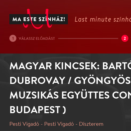
Last minute színhá
1
2
VÁLASSZ ELŐADÁST
MAGYAR KINCSEK: BARTÓ
DUBROVAY / GYÖNGYÖSI
MUZSIKÁS EGYÜTTES C
BUDAPEST )
Pesti Vigadó - Pesti Vigadó - Díszterem