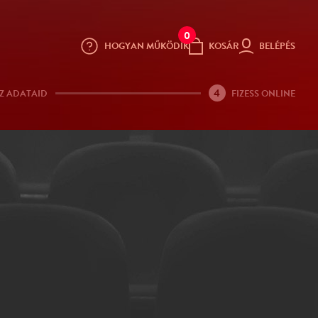
0
HOGYAN MŰKÖDIK
KOSÁR
BELÉPÉS
4
Z ADATAID
FIZESS ONLINE