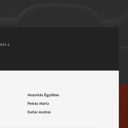
okat a
Muzsikás Együttes
Petrás Mária
Keller András