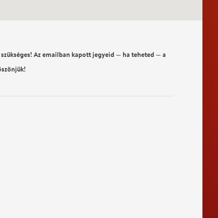
 szükséges! Az emailban kapott jegyeid — ha teheted — a
öszönjük!