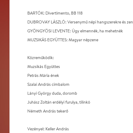
BARTÓK: Divertimento, BB 118
DUBROVAY LÁSZLÓ: Versenymű népi hangszerekre és zen
GYÖNGYÖSI LEVENTE: Úgy elmennék, ha mehetnék
MUZSIKÁS EGYÜTTES: Magyar népzene
Közreműködik:
Muzsikás Együttes
Petrás Mária ének
Szalai András cimbalom
Lányi György duda, doromb
Juhász Zoltán erdélyi furulya, tilinkó
Németh András tekerő
Vezényel: Keller András