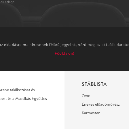
ak átlaga:
az előadásra ma nincsenek félárú jegyeink, nézd meg az aktuális darab
Főoldalon!
STÁBLISTA
pzene találkozását és
Zene
pest és a Muzsikás Együttes
Énekes előadóművész
Karmester