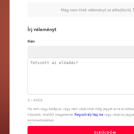
Még nem írtak véleményt az előadásról. T
Írj véleményt
Név
0
/
4000
Ha nem vagy belépve, vagy nem vásároltál még jegyet erre az előadá
írásodat, mielőtt megjelenne.
Regisztrálj/lépj be
vagy vásárolj jegye
kommenteléshez.
ELKÜLDÖM