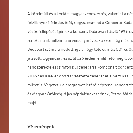
A közelmúlt és a kortárs magyar zeneszerzés, valamint a né
felvillanyozó érintkezését, s egyszersmind a Concerto Buda
közös fellépését ígéri ez a koncert. Dubrovay László 1999-e
zenekarra írt millenniumi versenyműve az akkor még más n
Budapest számára íródott, így a négy tételes mű 2001-es ő
játszott. Ugyancsak ez az úttörő érdem említhető meg Gyö
hangszerekre és szimfonikus zenekarra komponált concertój
2017-ben a Keller András vezetette zenekar és a Muzsikás E
művet is. Végezetül a programot lezáró népzenei koncertré
és Magyar Örökség-díjas népdalénekesnőnek, Petrás Máriána
majd.
Vélemények