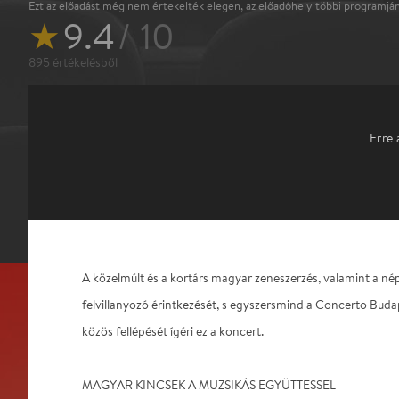
Ezt az előadást még nem értekelték elegen, az előadóhely többi programján
★
9.4
/ 10
895
értékelésből
Erre 
A közelmúlt és a kortárs magyar zeneszerzés, valamint a né
felvillanyozó érintkezését, s egyszersmind a Concerto Buda
közös fellépését ígéri ez a koncert.
MAGYAR KINCSEK A MUZSIKÁS EGYÜTTESSEL