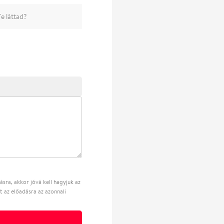
e láttad?
sra, akkor jóvá kell hagyjuk az
t az előadásra az azonnali