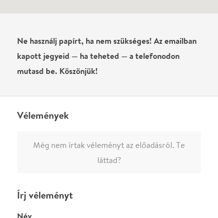
0
/
4000
Ha nem vagy belépve, vagy nem vásároltál még jegyet erre az
előadásra, akkor jóvá kell hagyjuk az írásodat, mielőtt
megjelenne.
Regisztrálj/lépj be
vagy vásárolj jegyet az
előadásra az azonnali kommenteléshez.
ELKÜLDÖM
·
·
ADATVÉDELEM
FELIRATKOZOM
KAPCSOLAT
·
·
·
·
SZÍNHÁZAINK
RÓLUNK
SAJTÓSZOBA
·
BLOG
ÁSZF
Facebookon
Instagramon
Kövess minket
&