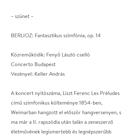
A koncert nyitószáma, Liszt Ferenc Les Préludes
című szimfonikus költeménye 1854-ben,
Weimarban hangzott el először hangversenyen, s
ma már a II. rapszódia után talán a zeneszerző
életművének legismertebb és legnépszerűbb
darabja.
„Nagy örömömre szolgál, hogy közölhetem Önnel:
a Brácsaverseny vázlatai elkészültek, így most már
csak a partitúrát kell elkészíteni, amely már csak
puszta mechanikai munka – mondhatjuk. Ha semmi
nem jön közbe, akkor 5–6 héten belül kész
vagyok...” Így írt 1945 augusztusában Bartók Béla a
tőle versenyművet rendelő William Primrose-nak,
ám a derűlátás tragikusan indokolatlannak bizonyult.
A Brácsaverseny végül Serly Tibor jóvoltából nyert
befejezést, és ugyancsak ő készítette el a