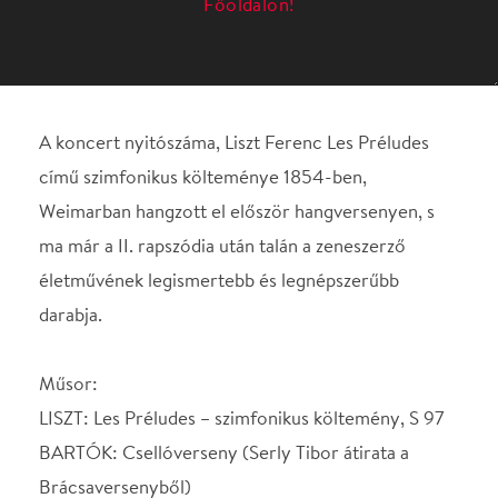
Weimarban hangzott el először hangversenyen, s
ma már a II. rapszódia után talán a zeneszerző
életművének legismertebb és legnépszerűbb
darabja.
Műsor:
LISZT: Les Préludes – szimfonikus költemény, S 97
BARTÓK: Csellóverseny (Serly Tibor átirata a
Brácsaversenyből)
– szünet –
BERLIOZ: Fantasztikus szimfónia, op. 14
Közreműködik: Fenyő László cselló
Concerto Budapest
Vezényel: Keller András