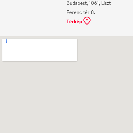
Ne használj papírt, ha nem szükséges! Az emailban
kapott jegyeid — ha teheted — a telefonodon
mutasd be. Köszönjük!
Vélemények
Még nem írtak véleményt az előadásról. Te
láttad?
Írj véleményt
Név