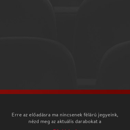
Erre az előadásra ma nincsenek félárú jegyeink,
nézd meg az aktuális darabokat a
Főoldalon!
A koncert nyitószáma, Liszt Ferenc Les Préludes
című szimfonikus költeménye 1854-ben,