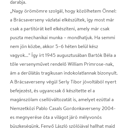
magánszólam csellóváltozatát is, amelyet ezúttal a
Nemzetközi Pablo Casals Gordonkaverseny 2004-
es megnyerése óta a világot járó mélyvonós
büszkeségünk, Fenyő László szólójával hallhat majd
a közönség. Végül ez a péntek este még egy
boszorkányszombatot, s persze éppígy egy bált is
ígér Berlioz Fantasztikus szimfóniájának
megszólaltatása révén.
STÁBLISTA
Csellóművész
Fenyő László
Karmester
Keller András