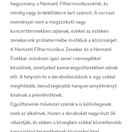
elő. A helyszín és a darabválasztások is egy sokkal
meghittebb, bensőségesebb hangversenyélményt
kínálnak a jelenlévőknek.
Együtteseink művészei számára is különlegesek
ezek az alkalmak, hiszen a darabokat nagyrészt ők
választják, és ebben a közegben sokkal közvetlenebb
kapcsolatot teremthetnek közönségükkel.
A 2019/2020-as évadban a sorozat további
különlegességét az adja, hogy az elmúlt években
zenekarunknak és énekkarunknak külön-külön
voltak fellépései, ebben az évadban viszont mindkét
együttes együtt, közös műsorral szeretné
megörvendeztetni a közönséget.
Helyszín
Nemzeti Filharmonikusok
Budapest, 1095, Komor