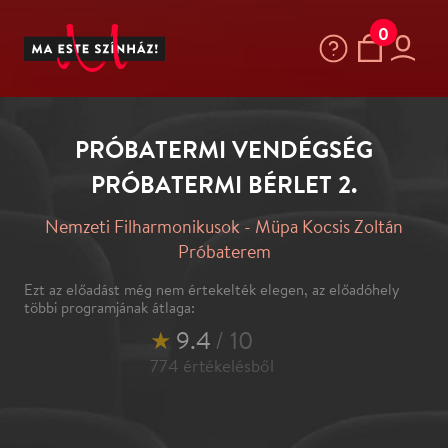
0
PRÓBATERMI VENDÉGSÉG
PRÓBATERMI BÉRLET 2.
Nemzeti Filharmonikusok - Müpa Kocsis Zoltán
Próbaterem
Ezt az előadást még nem értekelték elegen, az előadóhely
többi programjának átlaga:
★
9.4
/ 10
774
értékelésből