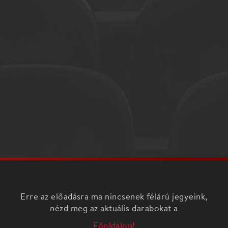
Erre az előadásra ma nincsenek félárú jegyeink,
nézd meg az aktuális darabokat a
Főoldalon!
A Nemzeti Filharmonikus Zenekar és a Nemzeti
Énekkar művészeinek kamarakoncertjei