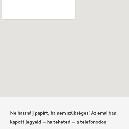
kapott jegyeid — ha teheted — a telefonodon
mutasd be. Köszönjük!
Vélemények
Még nem írtak véleményt az előadásról. Te
láttad?
Írj véleményt
Név