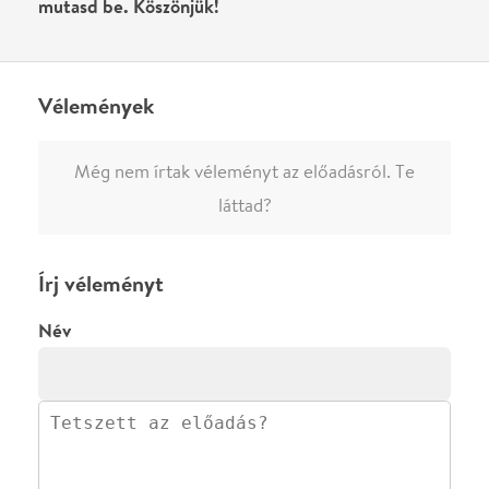
0
/
4000
Ha nem vagy belépve, vagy nem vásároltál még jegyet erre az
előadásra, akkor jóvá kell hagyjuk az írásodat, mielőtt
megjelenne.
Regisztrálj/lépj be
vagy vásárolj jegyet az
előadásra az azonnali kommenteléshez.
ELKÜLDÖM
·
·
ADATVÉDELEM
FELIRATKOZOM
KAPCSOLAT
·
·
·
·
SZÍNHÁZAINK
RÓLUNK
SAJTÓSZOBA
·
BLOG
ÁSZF
Facebookon
Instagramon
Kövess minket
&