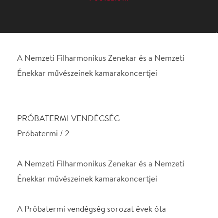
PRÓBATERMI VENDÉGSÉG
Próbatermi / 2
A Nemzeti Filharmonikus Zenekar és a Nemzeti
Énekkar művészeinek kamarakoncertjei
A Próbatermi vendégség sorozat évek óta
hagyomány a Nemzeti Filharmonikusoknál, és
mindig nagy érdeklődésre tart számot. A sorozat
eseményei nem a megszokott nagy
koncerttermekben zajlanak, ezeket az estéken
zenekarunk próbatermébe invitáljuk a közönséget.
A Nemzeti Filharmonikus Zenekar és a Nemzeti
Énekkar művészei igazi zenei csemegékkel
készülnek, amelyeket kamaraegyüttesekben adnak