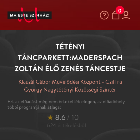
0
TÉTÉNYI
TÁNCPARKETT:MADERSPACH
ZOLTÁN ÉLŐ ZENÉS TÁNCESTJE
Klauzál Gábor Művelődési Központ - Cziffra
György Nagytétényi Közösségi Színtér
Ezt az előadást még nem értekelték elegen, az előadóhely
többi programjának átlaga:
★
8.6
/ 10
624
értékelésből