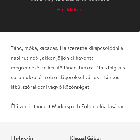
napi rutinból, akkor jöjjön el havonta
megrendezésre kerülő táncestünkre. Nosztalgikus
dallamokkal és retro slágerekkel várjuk a táncos
lábú, szórakozni vágyó közönséget.
Élő zenés táncest Maderspach Zoltán előadásában.
Helyszín
Klauzál Gábor
Művelődési Központ
Budapest, 1225,
Nagytétényi út. 274-276.
Térkép