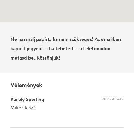
Károly Sperling
2022-09-12
Mikor lesz?
Írj véleményt
Név
0
/
4000
Ha nem vagy belépve, vagy nem vásároltál még jegyet erre az
előadásra, akkor jóvá kell hagyjuk az írásodat, mielőtt
megjelenne.
Regisztrálj/lépj be
vagy vásárolj jegyet az
előadásra az azonnali kommenteléshez.