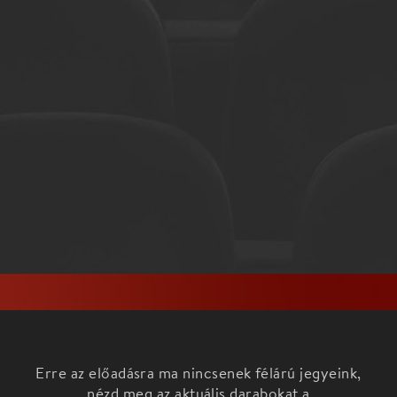
Erre az előadásra ma nincsenek félárú jegyeink,
nézd meg az aktuális darabokat a
Főoldalon!
Tánc, móka, kacagás. Ha szeretne kikapcsolódni a