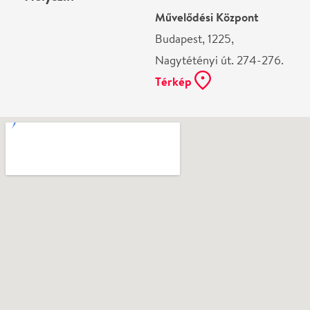
Ne használj papírt, ha nem szükséges! Az emailban
kapott jegyeid — ha teheted — a telefonodon
mutasd be. Köszönjük!
Vélemények