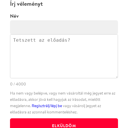
ELKÜLDÖM
·
·
ADATVÉDELEM
FELIRATKOZOM
KAPCSOLAT
·
·
·
·
SZÍNHÁZAINK
RÓLUNK
SAJTÓSZOBA
·
BLOG
ÁSZF
Facebookon
Instagramon
Kövess minket
&