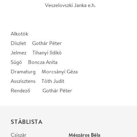
Csiszár
Mészáros Béla
Molnár hadnagy
Fekete Ernő
Malvin őrmester
Pelsőczy Réka
Néger, utcagyerek
Samudovszky Adrian
Enikő, a szerelme
Mészáros Blanka
Borbán ezredes
Kocsis Gergely
Sólyom zászlós
Vizi Dávid
Galambos ember
Bezerédi Zoltán
(Vámosi)
Bátyó
Ujlaki Dénes
Főnök
Baki Dániel
Demonstrátor
Fröhlich Kristóf
Demonstrátor
Váradi Gergely
Demonstrátor
Veszelovszki Janka
Rendező
Gothár Péter