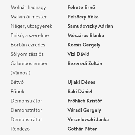
Helyszín
Katona József Színház
Budapest, 1053,
Ferenciek tere 4.
Térkép