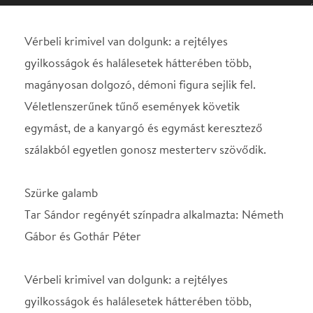
egymást, de a kanyargó és egymást keresztező
szálakból egyetlen gonosz mesterterv szövődik.
Szürke galamb
Tar Sándor regényét színpadra alkalmazta: Németh
Gábor és Gothár Péter
Vérbeli krimivel van dolgunk: a rejtélyes
gyilkosságok és halálesetek hátterében több,
magányosan dolgozó, démoni figura sejlik fel.
Véletlenszerűnek tűnő események követik
egymást, de a kanyargó és egymást keresztező
szálakból egyetlen gonosz mesterterv szövődik. Tar
Sándor pár évvel a sorsfordítónak vélt 1989 után, az
új kezdet eufóriájában is a megválthatatlan
vesztesek világának egyre mélyülő örvényeként
ábrázolta a magyar vidéket.