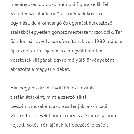
Bár negyedszázad távolából ezt inkább
tisztánlátásként, mint a szerző alkati
pesszimizmusaként azonosíthatjuk, a színpadi
változat groteszk humora mégis a Szürke galamb
rejtett, sötét iróniájának felfedezésére csábít.
Szereplők
Csiszár Mészáros Béla
Molnár hadnagy Fekete Ernő
Malvin őrmester Pelsőczy Réka
Néger, utcagyerek Samudovszky Adrián e.h.
Enikő, a szerelme Mészáros Blanka
Borbán ezredes Kocsis Gergely
Sólyom zászlós Vizi Dávid
Galambos ember (Vámosi) Bezerédi Zoltán