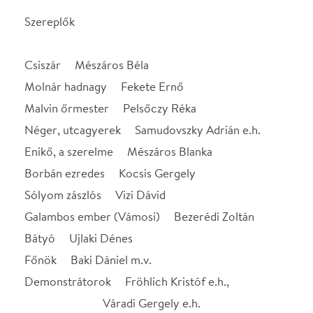
Bátyó Ujlaki Dénes
Főnök Baki Dániel m.v.
Demonstrátorok Fröhlich Kristóf e.h.,
Váradi Gergely e.h.
Veszelovszki Janka e.h.
Alkotók
Díszlet Gothár Péter
Jelmez Tihanyi Ildikó
Súgó Boncza Anita
Dramaturg Morcsányi Géza
Asszisztens Tóth Judit
Rendező Gothár Péter
STÁBLISTA