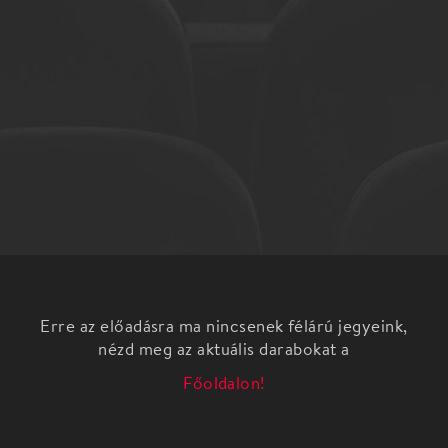
Erre az előadásra ma nincsenek félárú jegyeink,
nézd meg az aktuális darabokat a
Főoldalon!
Vérbeli krimivel van dolgunk: a rejtélyes
gyilkosságok és halálesetek hátterében több,
magányosan dolgozó, démoni figura sejlik fel.
Véletlenszerűnek tűnő események követik