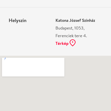
Ne használj papírt, ha nem szükséges! Az emailban
kapott jegyeid — ha teheted — a telefonodon
mutasd be. Köszönjük!
Vélemények
Még nem írtak véleményt az előadásról. Te
láttad?
Írj véleményt
Név