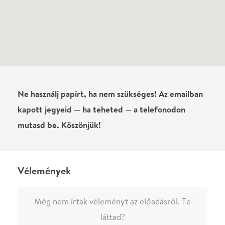
0
/
4000
Ha nem vagy belépve, vagy nem vásároltál még jegyet erre az
előadásra, akkor jóvá kell hagyjuk az írásodat, mielőtt
megjelenne.
Regisztrálj/lépj be
vagy vásárolj jegyet az
előadásra az azonnali kommenteléshez.
ELKÜLDÖM
·
·
ADATVÉDELEM
FELIRATKOZOM
KAPCSOLAT
·
·
·
·
SZÍNHÁZAINK
RÓLUNK
SAJTÓSZOBA
·
BLOG
ÁSZF
Facebookon
Instagramon
Kövess minket
&