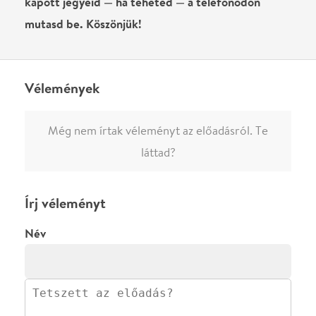
Név
0
/
4000
Ha nem vagy belépve, vagy nem vásároltál még jegyet erre az
előadásra, akkor jóvá kell hagyjuk az írásodat, mielőtt
megjelenne.
Regisztrálj/lépj be
vagy vásárolj jegyet az
előadásra az azonnali kommenteléshez.
ELKÜLDÖM
·
·
ADATVÉDELEM
FELIRATKOZOM
KAPCSOLAT
·
·
·
·
SZÍNHÁZAINK
RÓLUNK
SAJTÓSZOBA