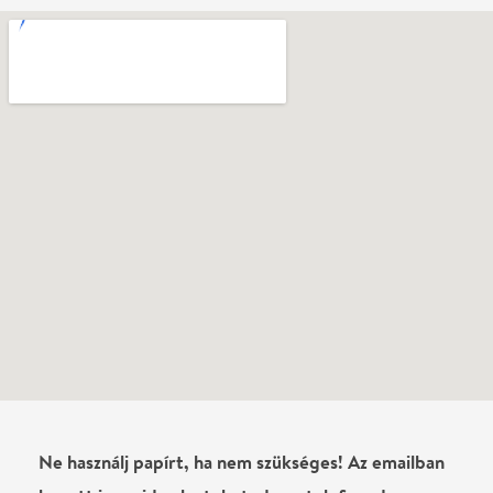
Ne használj papírt, ha nem szükséges! Az emailban
kapott jegyeid — ha teheted — a telefonodon
mutasd be. Köszönjük!
Vélemények
Még nem írtak véleményt az előadásról. Te
láttad?
Írj véleményt