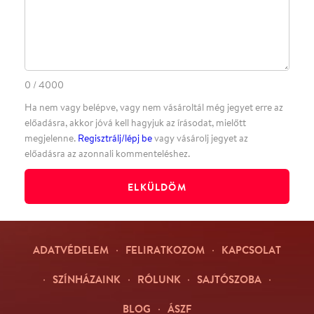
·
BLOG
ÁSZF
Facebookon
Instagramon
Kövess minket
&