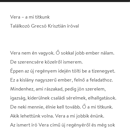
Vera nem én vagyok. Ő sokkal jobb ember nálam.
De szerencsére közelről ismerem.
Éppen az új regényem idején tölti be a tizenegyet.
Ez a kislány nagyszerű ember, felnő a feladathoz.
Mindenhez, ami rászakad, pedig jön szerelem,
igazság, kiderülnek családi sérelmek, elhallgatások.
De neki mennie, élnie kell tovább. Ő a mi titkunk.
Akik lehettünk volna. Vera a mi jobbik énünk.
Az ismert író Vera című új regényéről és még sok
minden másról mesél.
A KÖNYVRŐL
Grecsó Krisztián: Vera
Szeged, 1980. Vera az általános iskola negyedik
osztályába jár, jó tanuló, jó sportoló.