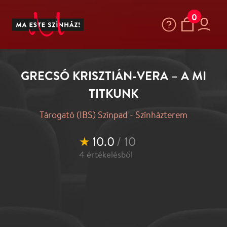
0
GRECSÓ KRISZTIÁN-VERA – A MI
TITKUNK
Tárogató (IBS) Színpad - Színházterem
★
10.0
/ 10
4
értékelésből