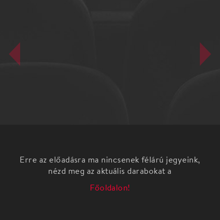
Erre az előadásra ma nincsenek félárú jegyeink,
nézd meg az aktuális darabokat a
Főoldalon!
Vera – a mi titkunk
Találkozó Grecsó Krisztián íróval