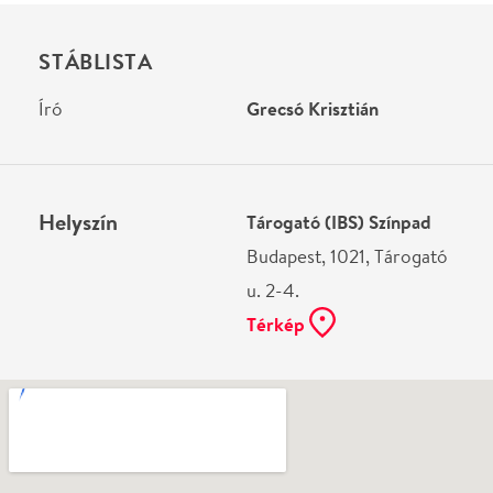
Ne használj papírt, ha nem szükséges! Az emailban
kapott jegyeid — ha teheted — a telefonodon
mutasd be. Köszönjük!
Vélemények