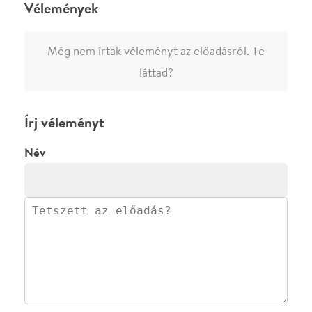
ELKÜLDÖM
·
·
ADATVÉDELEM
FELIRATKOZOM
KAPCSOLAT
·
·
·
·
SZÍNHÁZAINK
RÓLUNK
SAJTÓSZOBA
·
BLOG
ÁSZF
Facebookon
Instagramon
Kövess minket
&