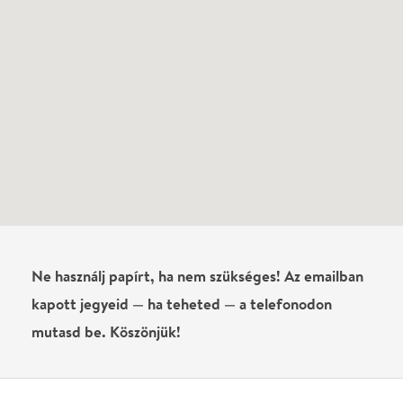
Még nem írtak véleményt az előadásról. Te
láttad?
Írj véleményt
Név
0
/
4000
Ha nem vagy belépve, vagy nem vásároltál még jegyet erre az
előadásra, akkor jóvá kell hagyjuk az írásodat, mielőtt
megjelenne.
Regisztrálj/lépj be
vagy vásárolj jegyet az
előadásra az azonnali kommenteléshez.