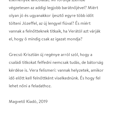
lehet nőni a feladathoz.
Magvető Kiadó, 2019
STÁBLISTA
Író
Grecsó Krisztián
Helyszín
Tárogató (IBS) Színpad
Budapest, 1021, Tárogató
u. 2-4.
Térkép