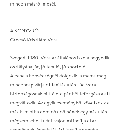
A papa a honvédségnél dolgozik, a mama meg
mindennap várja őt tanítás után. De Vera
biztonságosnak hitt élete pár hét leforgása alatt
megváltozik. Az egyik eseményből következik a
másik, mintha dominók dőlnének egymás után,
mégsem lehet tudni, vajon mi indítja el az
események láncolatát. Mi fordítja szembe
végzetesen az addigi legjobb barátnőjével? Miért
olyan jó és ugyanakkor ijesztő egyre több időt
tölteni Józeffel, az új lengyel fiúval? És miért
vannak a felnőtteknek titkaik, ha Verától azt várják
el, hogy ô mindig csak az igazat mondja?
Grecsó Krisztián új regénye arról szól, hogy a
családi titkokat felfedni nemcsak tudás, de bátorság
kérdése is. Vera felismeri: vannak helyzetek, amikor
idő előtt kell felnőttként viselkednünk. És hogy fel