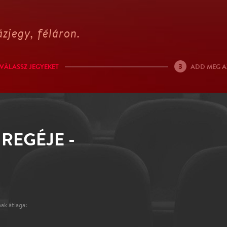
zjegy, féláron.
3
VÁLASSZ JEGYEKET
ADD MEG A
REGÉJE -
ak átlaga: