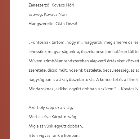
Zeneszerző: Kovács Nóri
Szöveg: Kovács Nóri
Hangszerelte: Oláh Dezső
„Fontosnak tartom, hogy mi, magyarok, megismerve ősi és 
lehessünk magyarságunkra, összekapcsoljon határon túli tes
Művem szimbólumrendszerében alapvető értékeket közvetít
szeretete, dicső múlt, hőseink tisztelete, becsületesség, az ad
nagyságban is alázat, összetartozás. A koncertet és a filmet
Mindazoknak, akikkel együtt dobban a szívem!” – Kovács N
Azért oly szép ez a világ,
Mert a szíve Kárpátország.
Míg a szívünk együtt dobban,
Isten vigyáz ránk e honban.