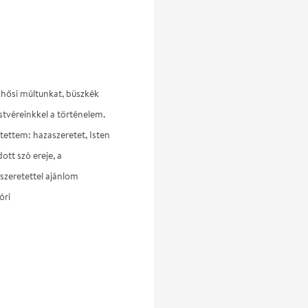
hősi múltunkat, büszkék
tvéreinkkel a történelem.
ettem: hazaszeretet, Isten
ott szó ereje, a
 szeretettel ajánlom
óri