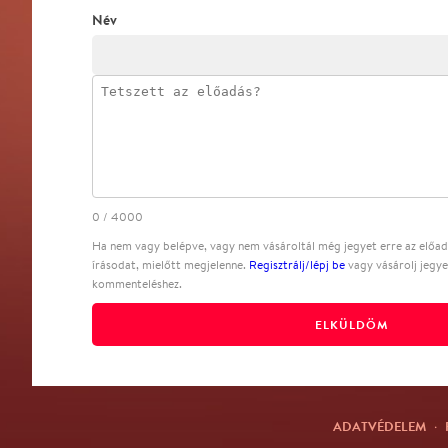
Név
0
/
4000
Ha nem vagy belépve, vagy nem vásároltál még jegyet erre az előadá
írásodat, mielőtt megjelenne.
Regisztrálj/lépj be
vagy vásárolj jegye
kommenteléshez.
ELKÜLDÖM
ADATVÉDELEM
·