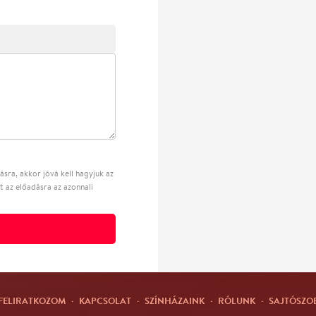
sra, akkor jóvá kell hagyjuk az
t az előadásra az azonnali
FELIRATKOZOM
·
KAPCSOLAT
·
SZÍNHÁZAINK
·
RÓLUNK
·
SAJTÓSZO