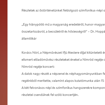
Részletek az őstörténetünket feldolgozó szimfonikus-népi 
„Egy hiánypótló mű a magyarság eredetéről, hunor-magyar 
összetartozásról, a becsületről és hősiességről” – Dr. Hoppál
államtitkár
Kovács Nóri, a Népművészet Ifjú Mestere díjjal kitüntetett 
elismert előadóművész részleteket énekel a Nimród regéje 
Nimród regéje koncert:
A dalok nagy részét a népzenei és néphagyományunkban fell
regéinkből merítette, valamint alapos kutatómunka után 15 
A két felvonásos népi és szimfonikus hangszerekre kompo
részletei csendülnek fel szóló koncertjén.