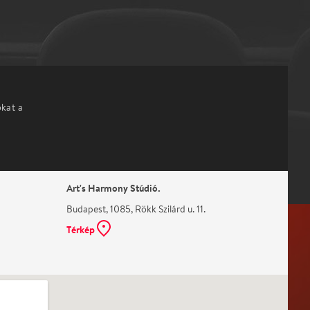
okat a
Art's Harmony Stúdió.
Budapest, 1085, Rökk Szilárd u. 11.
Térkép