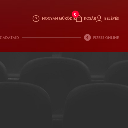
0
HOGYAN MŰKÖDIK
KOSÁR
BELÉPÉS
4
Z ADATAID
FIZESS ONLINE