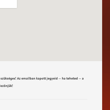
 szükséges! Az emailban kapott jegyeid — ha teheted — a
öszönjük!