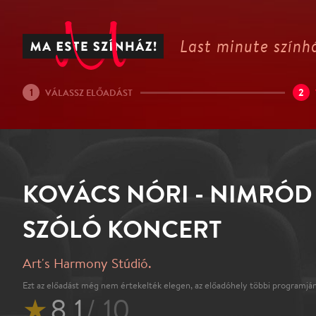
Last minute színhá
1
2
VÁLASSZ ELŐADÁST
KOVÁCS NÓRI - NIMRÓD 
SZÓLÓ KONCERT
Art's Harmony Stúdió.
Ezt az előadást még nem értekelték elegen, az előadóhely többi programján
★
8.1
/ 10