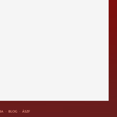
BA
·
BLOG
·
ÁSZF