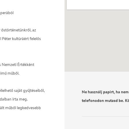
operából
őstörténetünkről, az
 Péter kultúráért felelős
és Nemzeti Értékként
című műből.
elhető saját gyűjtéseiből,
Ne használj papírt, ha nem
dalban írta meg.
telefonodon mutasd be. K
nált műből legkedvesebb