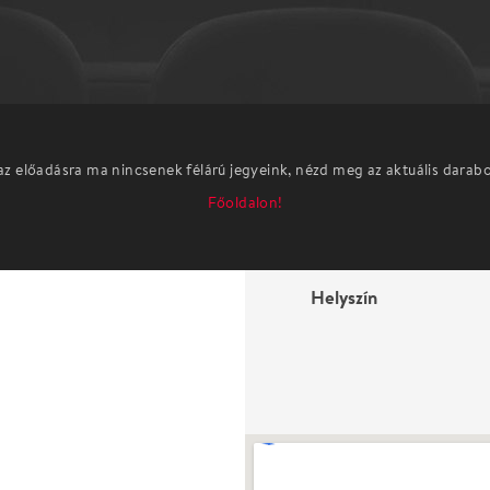
az előadásra ma nincsenek félárú jegyeink, nézd meg az aktuális darab
Főoldalon!
Helyszín