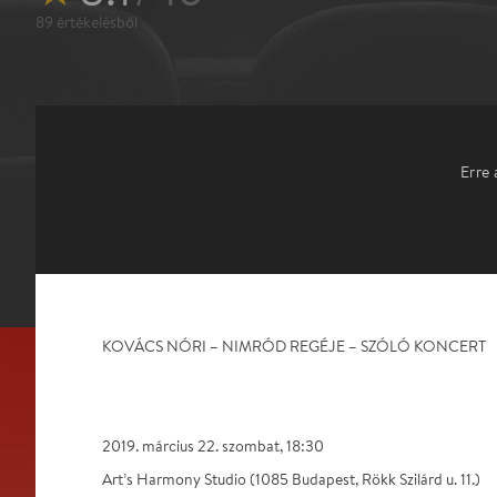
89
értékelésből
Erre 
KOVÁCS NÓRI – NIMRÓD REGÉJE – SZÓLÓ KONCERT
2019. március 22. szombat, 18:30
Art’s Harmony Studio (1085 Budapest, Rökk Szilárd u. 11.)