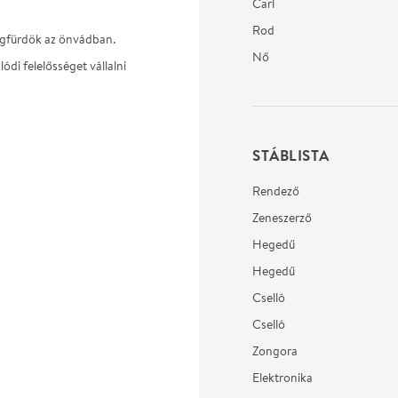
Carl
Rod
egfürdök az önvádban.
Nő
di felelősséget vállalni
STÁBLISTA
Rendező
Zeneszerző
Hegedű
Hegedű
Cselló
Cselló
Zongora
Elektronika