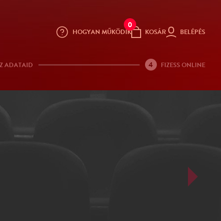
0
HOGYAN MŰKÖDIK
KOSÁR
BELÉPÉS
4
Z ADATAID
FIZESS ONLINE