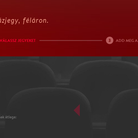
zjegy, féláron.
3
VÁLASSZ JEGYEKET
ADD MEG A
ak átlaga: