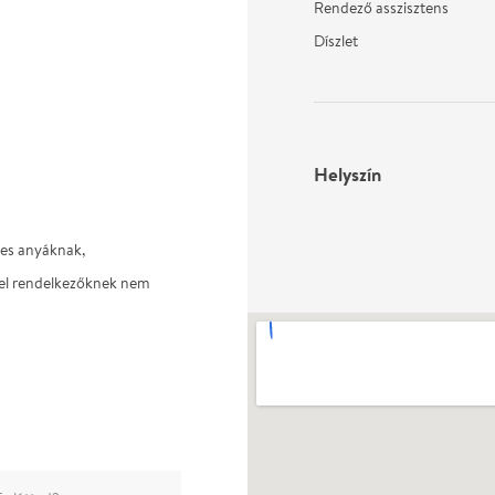
Rendező asszisztens
Díszlet
Helyszín
hes anyáknak,
kel rendelkezőknek nem