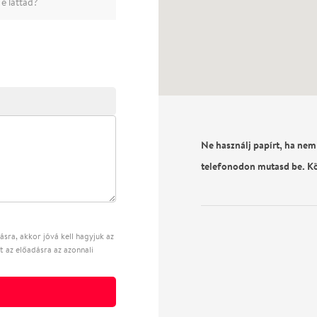
e láttad?
Ne használj papírt, ha nem
telefonodon mutasd be. K
sra, akkor jóvá kell hagyjuk az
t az előadásra az azonnali