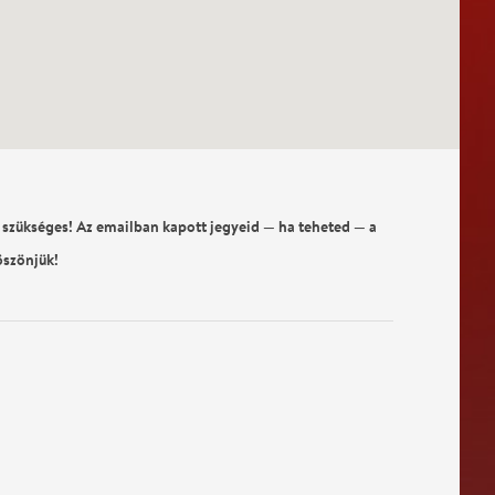
 szükséges! Az emailban kapott jegyeid — ha teheted — a
öszönjük!