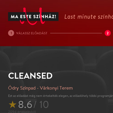
Last minute színhá
1
2
VÁLASSZ ELŐADÁST
CLEANSED
Ódry Színpad - Várkonyi Terem
Ezt az előadást még nem értekelték elegen, az előadóhely többi programján
★
8.6
/ 10
2094
értékelésből