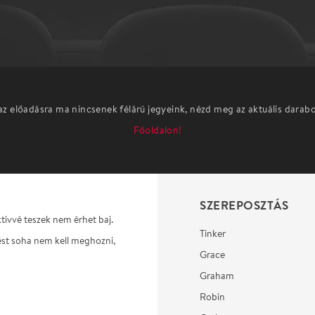
az előadásra ma nincsenek félárú jegyeink, nézd meg az aktuális darab
Főoldalon!
SZEREPOSZTÁS
ktivvé teszek nem érhet baj.
Tinker
tést soha nem kell meghozni,
Grace
Graham
Robin