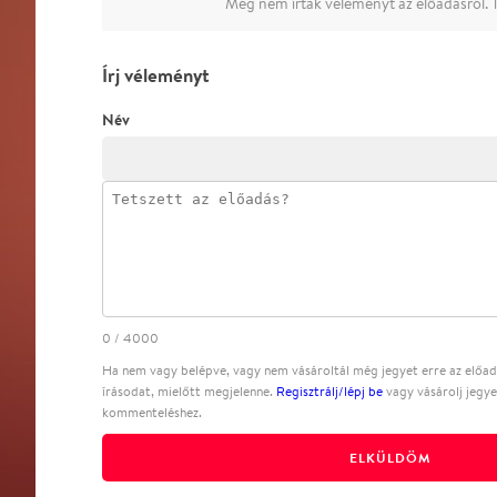
Még nem írtak véleményt az előadásról. T
Írj véleményt
Név
0
/
4000
Ha nem vagy belépve, vagy nem vásároltál még jegyet erre az előadá
írásodat, mielőtt megjelenne.
Regisztrálj/lépj be
vagy vásárolj jegye
kommenteléshez.
ELKÜLDÖM