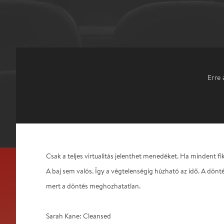
Erre 
Csak a teljes virtualitás jelenthet menedéket. Ha mindent fi
A baj sem valós. Így a végtelenségig húzható az idő. A dön
mert a döntés meghozhatatlan.
Sarah Kane: Cleansed