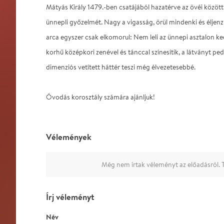
Mátyás Király 1479.-ben csatájából hazatérve az övéi közöt
ünnepli győzelmét. Nagy a vigasság, örül mindenki és éljenzi
arca egyszer csak elkomorul: Nem leli az ünnepi asztalon k
korhű középkori zenével és tánccal színesítik, a látványt p
dimenziós vetített háttér teszi még élvezetesebbé.
Óvodás korosztály számára ajánljuk!
Vélemények
Még nem írtak véleményt az előadásról. T
Írj véleményt
Név