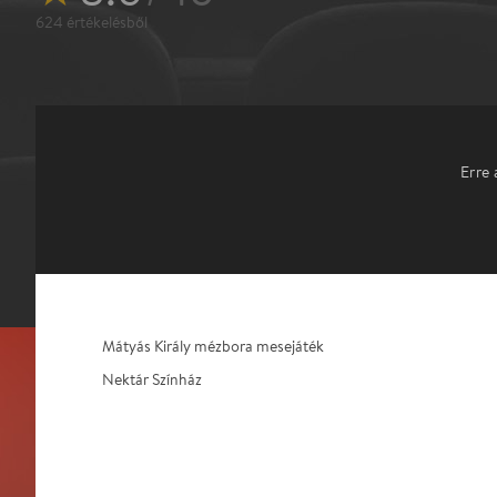
624
értékelésből
Erre 
Mátyás Király mézbora mesejáték
Nektár Színház