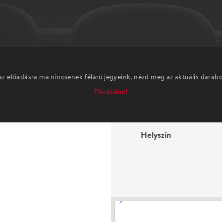
az előadásra ma nincsenek félárú jegyeink, nézd meg az aktuális darab
Főoldalon!
Helyszín