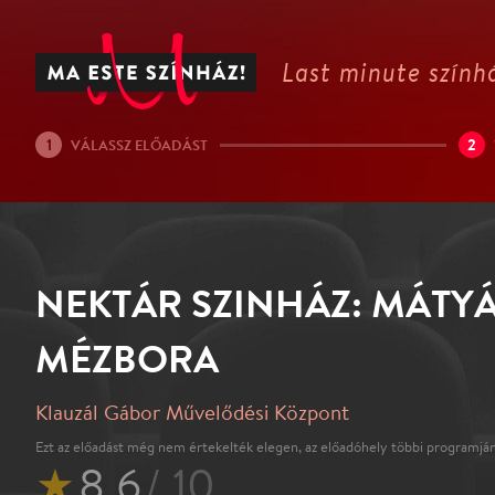
Last minute színhá
1
2
VÁLASSZ ELŐADÁST
NEKTÁR SZINHÁZ: MÁTYÁ
MÉZBORA
Klauzál Gábor Művelődési Központ
Ezt az előadást még nem értekelték elegen, az előadóhely többi programján
★
8.6
/ 10