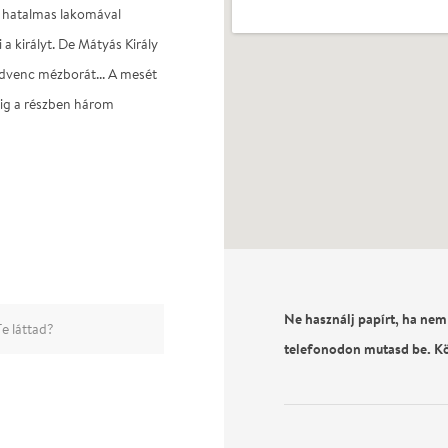
t hatalmas lakomával
 a királyt. De Mátyás Király
edvenc mézborát... A mesét
edig a részben három
Ne használj papírt, ha nem
e láttad?
telefonodon mutasd be. K