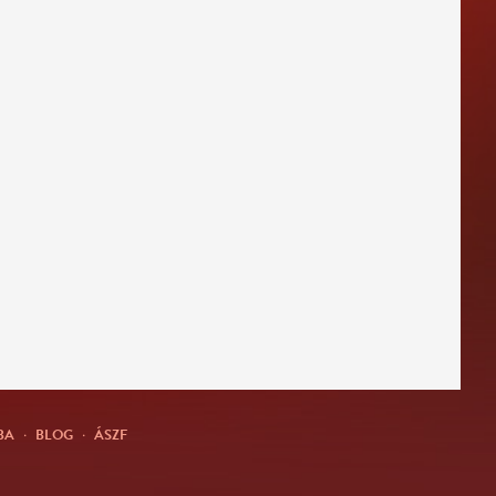
BA
·
BLOG
·
ÁSZF