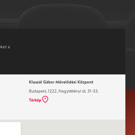
okat a
Klauzál Gábor Művelődési Központ
Budapest, 1222, Nagytétényi út. 31-33.
Térkép