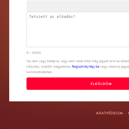
0
/
4000
Ha nem vagy belépve, vagy nem vásároltál még jegyet erre az előadá
írásodat, mielőtt megjelenne.
Regisztrálj/lépj be
vagy vásárolj jegye
kommenteléshez.
ELKÜLDÖM
ADATVÉDELEM
·