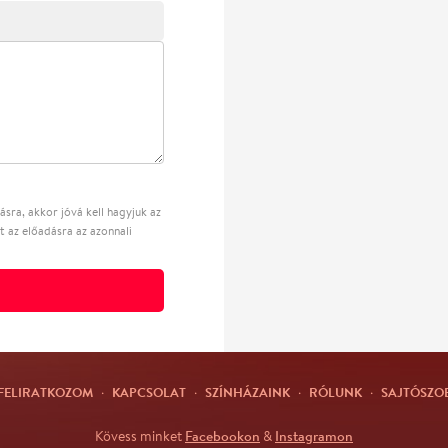
sra, akkor jóvá kell hagyjuk az
t az előadásra az azonnali
FELIRATKOZOM
·
KAPCSOLAT
·
SZÍNHÁZAINK
·
RÓLUNK
·
SAJTÓSZO
Facebookon
Instagramon
Kövess minket
&