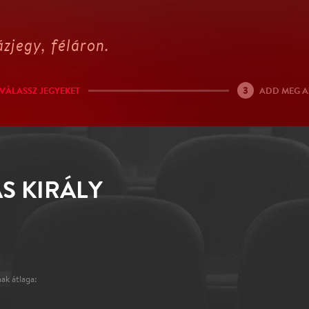
zjegy, féláron.
3
VÁLASSZ JEGYEKET
ADD MEG A
S KIRÁLY
ak átlaga: