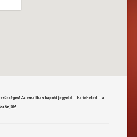
 szükséges! Az emailban kapott jegyeid — ha teheted — a
öszönjük!