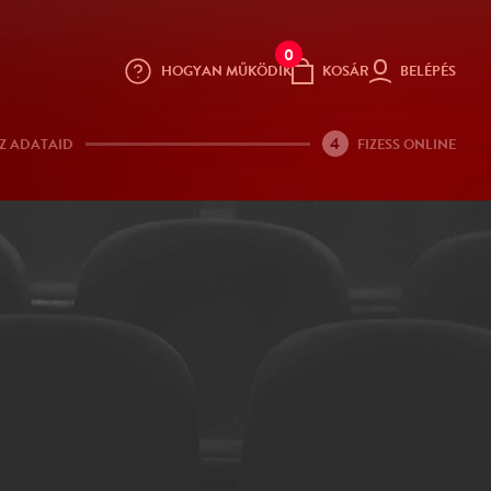
0
HOGYAN MŰKÖDIK
KOSÁR
BELÉPÉS
4
Z ADATAID
FIZESS ONLINE