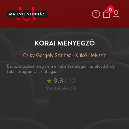
0
KORAI MENYEGZŐ
Csiky Gergely Színház - Külső Helyszín
Ezt az előadást még nem értekelték elegen, az előadóhely
többi programjának átlaga:
★
9.3
/ 10
9
értékelésből