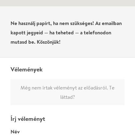
0
/
4000
Ha nem vagy belépve, vagy nem vásároltál még jegyet erre az
előadásra, akkor jóvá kell hagyjuk az írásodat, mielőtt
megjelenne.
Regisztrálj/lépj be
vagy vásárolj jegyet az
előadásra az azonnali kommenteléshez.
ELKÜLDÖM
·
·
ADATVÉDELEM
FELIRATKOZOM
KAPCSOLAT
·
·
·
·
SZÍNHÁZAINK
RÓLUNK
SAJTÓSZOBA
·
BLOG
ÁSZF
Facebookon
Instagramon
Kövess minket
&