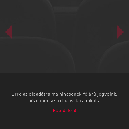
Erre az előadásra ma nincsenek félárú jegyeink,
nézd meg az aktuális darabokat a
Főoldalon!
A korai menyegző egy, a Csiky Gergely Színház
számára készülő darab, amely alapjául a legszebb
régi magyar hagyományok szolgálnak, Berecz
András gyűjteményének felhasználásával.