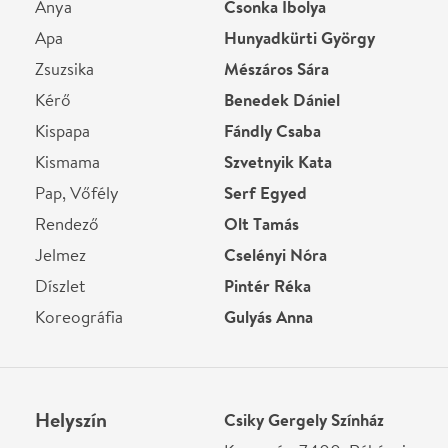
Helyszín
Csiky Gergely Színház
Kaposvár, 7400, Rákóczi
tér
Térkép