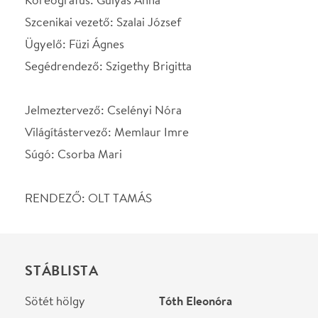
STÁBLISTA
Sötét hölgy
Tóth Eleonóra
Anya
Csonka Ibolya
Apa
Hunyadkürti György
Zsuzsika
Mészáros Sára
Kérő
Benedek Dániel
Kispapa
Fándly Csaba
Kismama
Szvetnyik Kata
Pap, Vőfély
Serf Egyed
Rendező
Olt Tamás
Jelmez
Cselényi Nóra
Díszlet
Pintér Réka
Koreográfia
Gulyás Anna