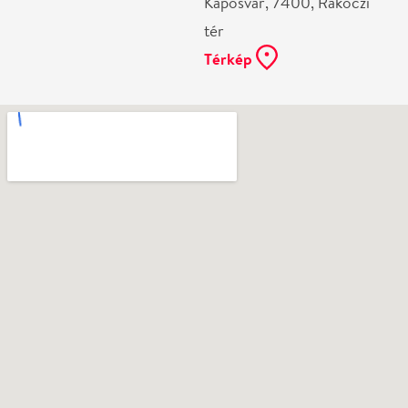
Ne használj papírt, ha nem szükséges! Az emailban
kapott jegyeid — ha teheted — a telefonodon
mutasd be. Köszönjük!
Vélemények
Még nem írtak véleményt az előadásról. Te
láttad?
Írj véleményt
Név