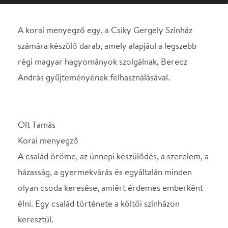
Olt Tamás
Korai menyegző
A család öröme, az ünnepi készülődés, a szerelem, a
házasság, a gyermekvárás és egyáltalán minden
olyan csoda keresése, amiért érdemes emberként
élni. Egy család története a költői színházon
keresztül.
Szereposztás:
Sötét hölgy........................... Tóth Eleonóra
Anya.................................... Csonka Ibolya
Apa .....................................Hunyadkürti György
Fehér kislány
Zsuzsika.............................. Mészáros Sára
Kérő.................................... Benedek Dániel
Kispapa............................... Fándly Csaba