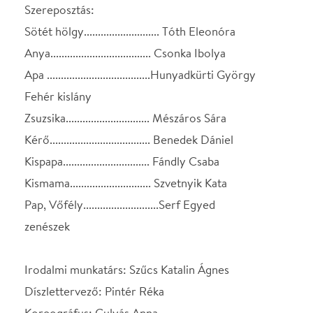
Kismama............................. Szvetnyik Kata
Pap, Vőfély...........................Serf Egyed
zenészek
Irodalmi munkatárs: Szűcs Katalin Ágnes
Díszlettervező: Pintér Réka
Koreográfus: Gulyás Anna
Szcenikai vezető: Szalai József
Ügyelő: Füzi Ágnes
Segédrendező: Szigethy Brigitta
Jelmeztervező: Cselényi Nóra
Világítástervező: Memlaur Imre
Súgó: Csorba Mari
RENDEZŐ: OLT TAMÁS